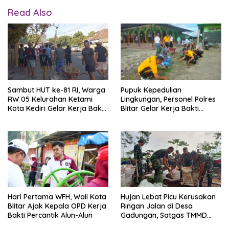
Read Also
Sambut HUT ke-81 RI, Warga
Pupuk Kepedulian
RW 05 Kelurahan Ketami
Lingkungan, Personel Polres
Kota Kediri Gelar Kerja Bakti
Blitar Gelar Kerja Bakti
dan Pasang Umbul-Umbul
Bersama Warga
Hari Pertama WFH, Wali Kota
Hujan Lebat Picu Kerusakan
Blitar Ajak Kepala OPD Kerja
Ringan Jalan di Desa
Bakti Percantik Alun-Alun
Gadungan, Satgas TMMD
dan Warga Gelar Kerja Bakti