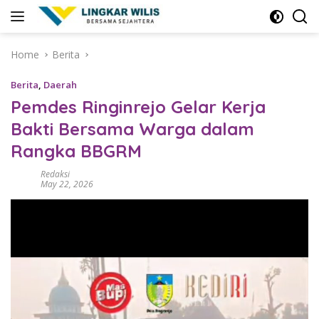
Skip
to
content
Home
Berita
Berita
,
Daerah
Pemdes Ringinrejo Gelar Kerja
Bakti Bersama Warga dalam
Rangka BBGRM
Redaksi
May 22, 2026