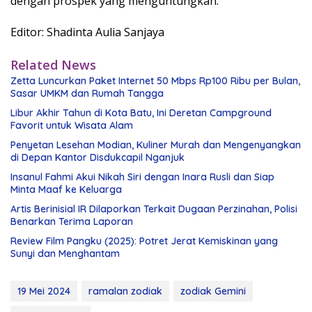
dengan prospek yang menguntungkan.
Editor: Shadinta Aulia Sanjaya
Related News
Zetta Luncurkan Paket Internet 50 Mbps Rp100 Ribu per Bulan,
Sasar UMKM dan Rumah Tangga
Libur Akhir Tahun di Kota Batu, Ini Deretan Campground
Favorit untuk Wisata Alam
Penyetan Lesehan Modian, Kuliner Murah dan Mengenyangkan
di Depan Kantor Disdukcapil Nganjuk
Insanul Fahmi Akui Nikah Siri dengan Inara Rusli dan Siap
Minta Maaf ke Keluarga
Artis Berinisial IR Dilaporkan Terkait Dugaan Perzinahan, Polisi
Benarkan Terima Laporan
Review Film Pangku (2025): Potret Jerat Kemiskinan yang
Sunyi dan Menghantam
19 Mei 2024
ramalan zodiak
zodiak Gemini