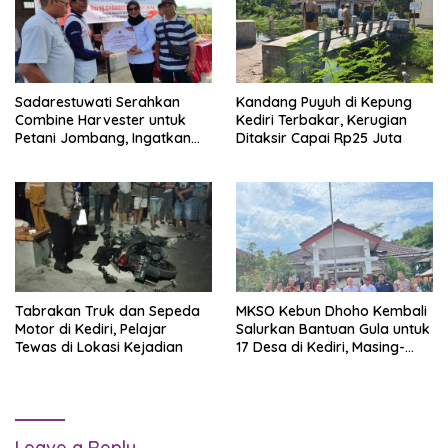
Sadarestuwati Serahkan
Kandang Puyuh di Kepung
Combine Harvester untuk
Kediri Terbakar, Kerugian
Petani Jombang, Ingatkan
Ditaksir Capai Rp25 Juta
Bantuan Tak Boleh Dijual
Tabrakan Truk dan Sepeda
MKSO Kebun Dhoho Kembali
Motor di Kediri, Pelajar
Salurkan Bantuan Gula untuk
Tewas di Lokasi Kejadian
17 Desa di Kediri, Masing-
masing Terima 2,5 Ton
Leave a Reply