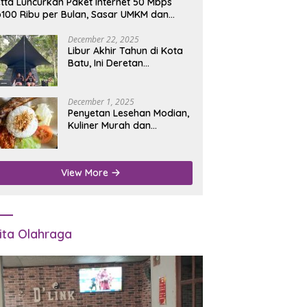
tta Luncurkan Paket Internet 50 Mbps
100 Ribu per Bulan, Sasar UMKM dan
umah Tangga
December 22, 2025
Libur Akhir Tahun di Kota
Batu, Ini Deretan
Campground Favorit untuk
Wisata Alam
December 1, 2025
Penyetan Lesehan Modian,
Kuliner Murah dan
Mengenyangkan di Depan
Kantor Disdukcapil
Nganjuk
View More
ita Olahraga