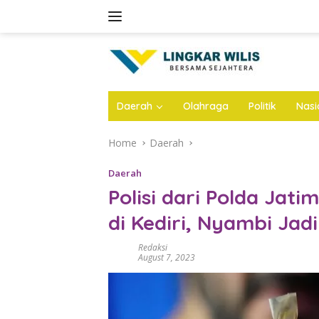
Skip
to
content
Daerah
Olahraga
Politik
Nasi
Home
Daerah
Daerah
Polisi dari Polda Jat
di Kediri, Nyambi Jad
Redaksi
August 7, 2023