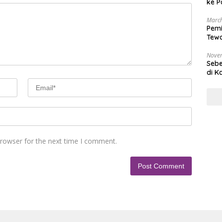
ke P
March
Pemi
Tewa
Bala
Nove
Sebe
di K
browser for the next time I comment.