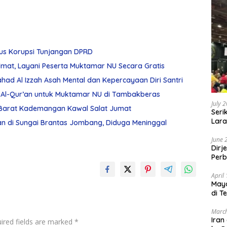
sus Korupsi Tunjangan DPRD
dmat, Layani Peserta Muktamar NU Secara Gratis
had Al Izzah Asah Mental dan Kepercayaan Diri Santri
Al-Qur’an untuk Muktamar NU di Tambakberas
July 
 Barat Kademangan Kawal Salat Jumat
Seri
Lara
n di Sungai Brantas Jombang, Diduga Meninggal
Sebu
June 
Dirj
Perb
April
May
di T
March
Iran
ired fields are marked
*