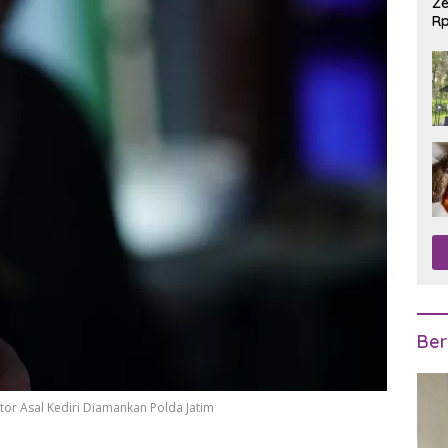
Ze
Rp
R
Ber
or Asal Kediri Diamankan Polda Jatim