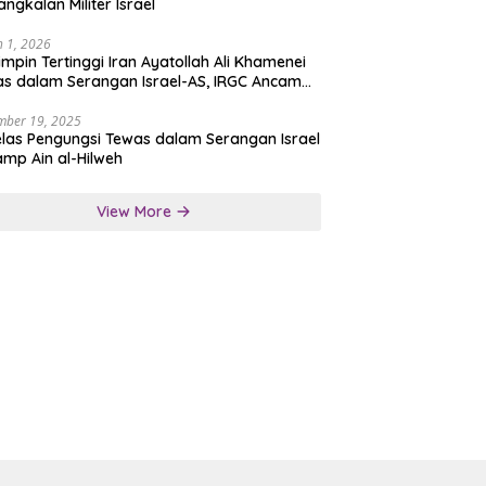
angkalan Militer Israel
 1, 2026
mpin Tertinggi Iran Ayatollah Ali Khamenei
s dalam Serangan Israel-AS, IRGC Ancam
san Tegas
mber 19, 2025
las Pengungsi Tewas dalam Serangan Israel
amp Ain al-Hilweh
View More