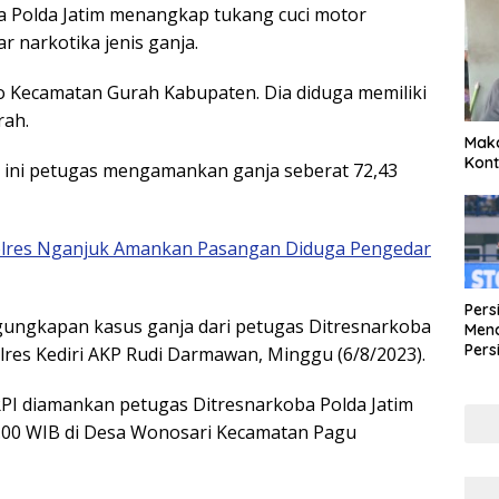
oba Polda Jatim menangkap tukang cuci motor
 narkotika jenis ganja.
ejo Kecamatan Gurah Kabupaten. Dia diduga memiliki
rah.
Maka
Kont
a ini petugas mengamankan ganja seberat 72,43
olres Nganjuk Amankan Pasangan Diduga Pengedar
Pers
ungkapan kasus ganja dari petugas Ditresnarkoba
Mena
Pers
olres Kediri AKP Rudi Darmawan, Minggu (6/8/2023).
Lew
Pena
PI diamankan petugas Ditresnarkoba Polda Jatim
18.00 WIB di Desa Wonosari Kecamatan Pagu