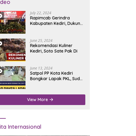
ideo
July 22, 2024
Rapimcab Gerindra
Kabupaten Kediri, Dukung
Dhito Kembali Jadi Bupati
June 25, 2024
Rekomendasi Kuliner
Kediri, Soto Sate Pak Di
June 13, 2024
Satpol PP Kota Kediri
Bongkar Lapak PKL, Sudah
Diperingatkan Tapi Tidak
Digubris
View More
ita Internasional