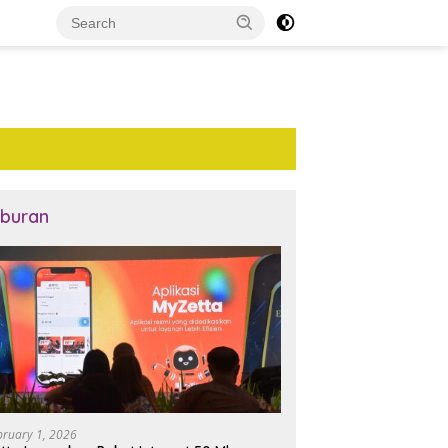
iburan
bruary 1, 2026