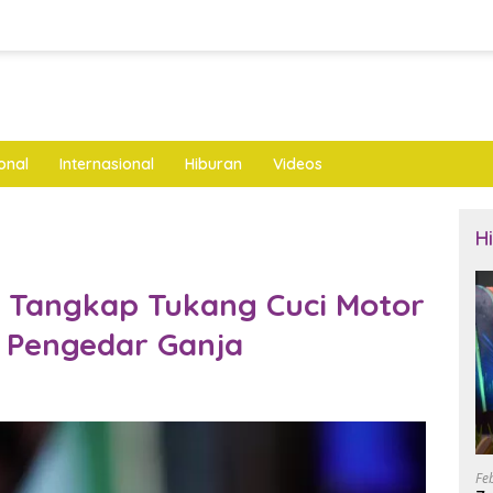
onal
Internasional
Hiburan
Videos
H
im Tangkap Tukang Cuci Motor
i Pengedar Ganja
Fe