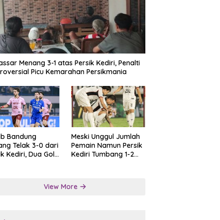
ssar Menang 3-1 atas Persik Kediri, Penalti
roversial Picu Kemarahan Persikmania
ib Bandung
Meski Unggul Jumlah
ng Telak 3-0 dari
Pemain Namun Persik
ik Kediri, Dua Gol
Kediri Tumbang 1-2
at Tendangan
dari Persis Solo
lti
View More