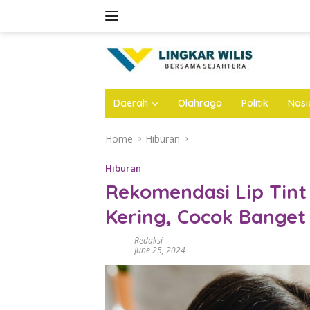
Skip
to
content
Daerah
Olahraga
Politik
Nasi
Home
Hiburan
Hiburan
Rekomendasi Lip Tint
Kering, Cocok Banget
Redaksi
June 25, 2024