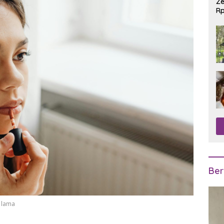
Ze
Rp
R
Ber
n lama