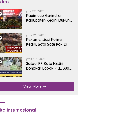
ideo
July 22, 2024
Rapimcab Gerindra
Kabupaten Kediri, Dukung
Dhito Kembali Jadi Bupati
June 25, 2024
Rekomendasi Kuliner
Kediri, Soto Sate Pak Di
June 13, 2024
Satpol PP Kota Kediri
Bongkar Lapak PKL, Sudah
Diperingatkan Tapi Tidak
Digubris
View More
ita Internasional