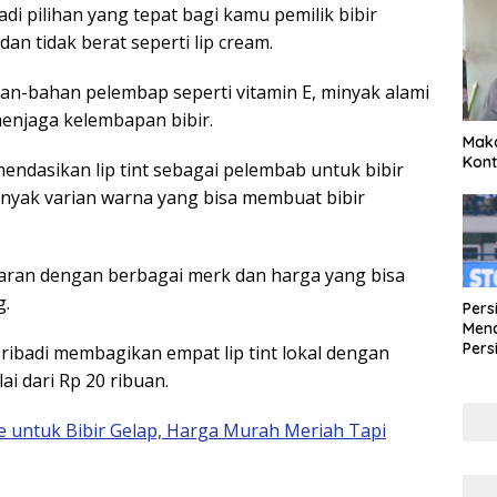
adi pilihan yang tepat bagi kamu pemilik bibir
an tidak berat seperti lip cream.
n-bahan pelembap seperti vitamin E, minyak alami
enjaga kelembapan bibir.
Maka
Kont
endasikan lip tint sebagai pelembab untuk bibir
 banyak varian warna yang bisa membuat bibir
asaran dengan berbagai merk dan harga yang bisa
g.
Pers
Mena
Pers
pribadi membagikan empat lip tint lokal dengan
Lew
ai dari Rp 20 ribuan.
Pena
 untuk Bibir Gelap, Harga Murah Meriah Tapi