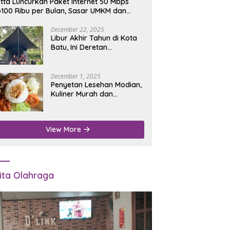
tta Luncurkan Paket Internet 50 Mbps
100 Ribu per Bulan, Sasar UMKM dan
umah Tangga
December 22, 2025
Libur Akhir Tahun di Kota
Batu, Ini Deretan
Campground Favorit untuk
Wisata Alam
December 1, 2025
Penyetan Lesehan Modian,
Kuliner Murah dan
Mengenyangkan di Depan
Kantor Disdukcapil
Nganjuk
View More
ita Olahraga