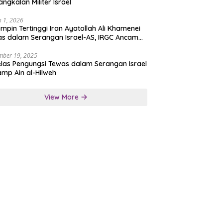
angkalan Militer Israel
 1, 2026
mpin Tertinggi Iran Ayatollah Ali Khamenei
s dalam Serangan Israel-AS, IRGC Ancam
san Tegas
mber 19, 2025
las Pengungsi Tewas dalam Serangan Israel
amp Ain al-Hilweh
View More