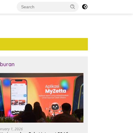
iburan
bruary 1, 2026