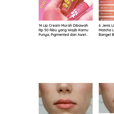
14 Lip Cream Murah Dibawah
6 Jenis 
Rp 50 Ribu yang Wajib Kamu
Matcha L
Punya, Pigmented dan Awet
Banget B
Banget!