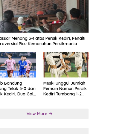
ssar Menang 3-1 atas Persik Kediri, Penalti
roversial Picu Kemarahan Persikmania
ib Bandung
Meski Unggul Jumlah
ng Telak 3-0 dari
Pemain Namun Persik
ik Kediri, Dua Gol
Kediri Tumbang 1-2
at Tendangan
dari Persis Solo
lti
View More