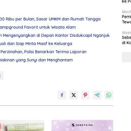
ke P
March
Pemi
p100 Ribu per Bulan, Sasar UMKM dan Rumah Tangga
Tewa
Bala
n Campground Favorit untuk Wisata Alam
Nove
an Mengenyangkan di Depan Kantor Disdukcapil Nganjuk
Sebe
di K
Rusli dan Siap Minta Maaf ke Keluarga
n Perzinahan, Polisi Benarkan Terima Laporan
emiskinan yang Sunyi dan Menghantam
t