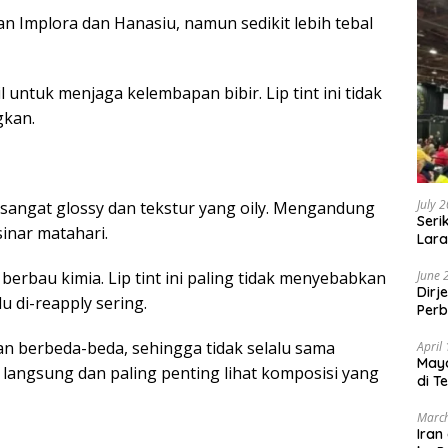
n Implora dan Hanasiu, namun sedikit lebih tebal
 untuk menjaga kelembapan bibir. Lip tint ini tidak
gkan.
July 
g sangat glossy dan tekstur yang oily. Mengandung
Seri
sinar matahari.
Lara
Sebu
June 
berbau kimia. Lip tint ini paling tidak menyebabkan
Dirj
lu di-reapply sering.
Perb
akan berbeda-beda, sehingga tidak selalu sama
April
May
langsung dan paling penting lihat komposisi yang
di T
March
Iran