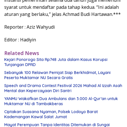
instansi pemerintah selama dua tahun juga memenuhi
syarat untuk mendaftar pada tahap kedua. “Ini adalah
aturan yang berlaku,” jelas Achmad Budi Hartawan.***
Reporter : Aziz Wahyudi
Editor : Hadiyin
Related News
Kejari Ponorogo Sita Rp748 Juta dalam Kasus Korupsi
Tunjangan DPRD
Sebanyak 100 Relawan Pemijat Siap Berkhidmat, Layani
Peserta Muktamar NU Secara Gratis
Speech and Drama Contest Festival 2026 Mahad Al Izzah Asah
Mental dan Kepercayaan Diri Santri
YANMU Wakafkan Dua Ambulans dan 3.000 Al-Qur’an untuk
Muktamar NU di Tambakberas
Ciptakan Suasana Nyaman, Polsek Lodoyo Barat
Kademangan Kawal Salat Jumat
Mayat Perempuan Tanpa Identitas Ditemukan di Sungai