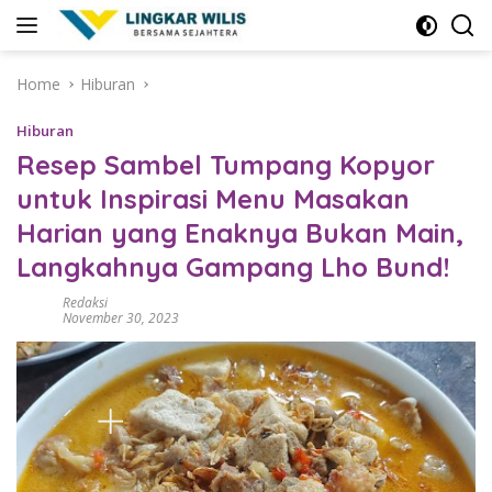
Skip
to
content
Home
Hiburan
Hiburan
Resep Sambel Tumpang Kopyor
untuk Inspirasi Menu Masakan
Harian yang Enaknya Bukan Main,
Langkahnya Gampang Lho Bund!
Redaksi
November 30, 2023