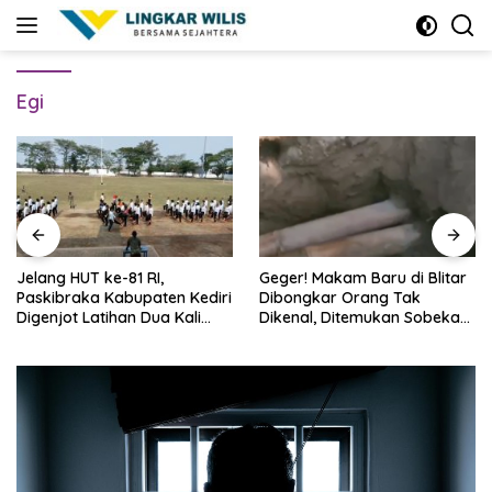
Skip
to
content
Egi
Jelang HUT ke-81 RI,
Geger! Makam Baru di Blitar
Paskibraka Kabupaten Kediri
Dibongkar Orang Tak
Digenjot Latihan Dua Kali
Dikenal, Ditemukan Sobekan
Sehari
Foto