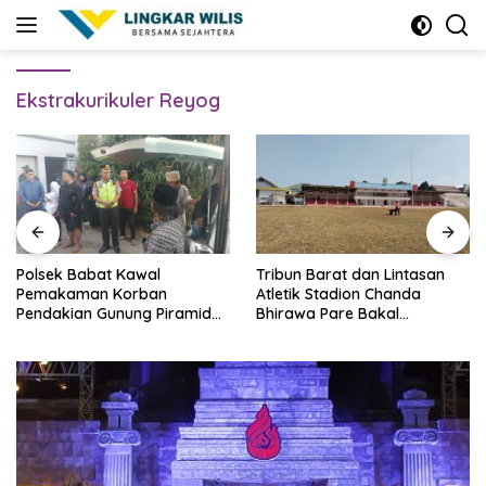
Skip
to
content
Ekstrakurikuler Reyog
Polsek Babat Kawal
Tribun Barat dan Lintasan
Pemakaman Korban
Atletik Stadion Chanda
Pendakian Gunung Piramid
Bhirawa Pare Bakal
Bondowoso
Direnovasi