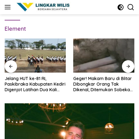
Skip
to
content
Element
Jelang HUT ke-81 RI,
Geger! Makam Baru di Blitar
Paskibraka Kabupaten Kediri
Dibongkar Orang Tak
Digenjot Latihan Dua Kali
Dikenal, Ditemukan Sobekan
Sehari
Foto