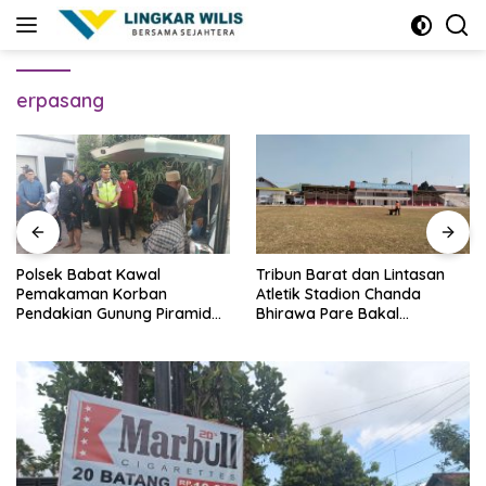
Skip
to
content
erpasang
Polsek Babat Kawal
Tribun Barat dan Lintasan
Pemakaman Korban
Atletik Stadion Chanda
Pendakian Gunung Piramid
Bhirawa Pare Bakal
Bondowoso
Direnovasi