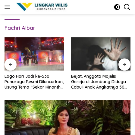
Skip
to
content
Fachri Albar
Logo Hari Jadi ke-530
Bejat, Anggota Majelis
Ponorogo Resmi Diluncurkan,
Gereja di Jombang Diduga
Usung Tema “Sekar Kinanthi,
Cabuli Anak Angkatnya 50
Wening Daya”
Kali Lebih, Ini Infonya