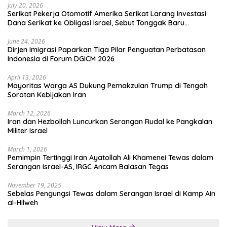
July 20, 2026
Serikat Pekerja Otomotif Amerika Serikat Larang Investasi
Dana Serikat ke Obligasi Israel, Sebut Tonggak Baru
Solidaritas untuk Palestina
June 24, 2026
Dirjen Imigrasi Paparkan Tiga Pilar Penguatan Perbatasan
Indonesia di Forum DGICM 2026
April 13, 2026
Mayoritas Warga AS Dukung Pemakzulan Trump di Tengah
Sorotan Kebijakan Iran
March 12, 2026
Iran dan Hezbollah Luncurkan Serangan Rudal ke Pangkalan
Militer Israel
March 1, 2026
Pemimpin Tertinggi Iran Ayatollah Ali Khamenei Tewas dalam
Serangan Israel-AS, IRGC Ancam Balasan Tegas
November 19, 2025
Sebelas Pengungsi Tewas dalam Serangan Israel di Kamp Ain
al-Hilweh