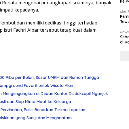
ke P
ri Renata mengenai penangkapan suaminya, banyak
mpati kepadanya.
March
Pemi
Tewa
 lembut dan memiliki dedikasi tinggi terhadap
Bala
p istri Fachri Albar tersebut tetap kuat dalam
Nove
Sebe
di K
p100 Ribu per Bulan, Sasar UMKM dan Rumah Tangga
n Campground Favorit untuk Wisata Alam
an Mengenyangkan di Depan Kantor Disdukcapil Nganjuk
Rusli dan Siap Minta Maaf ke Keluarga
n Perzinahan, Polisi Benarkan Terima Laporan
emiskinan yang Sunyi dan Menghantam