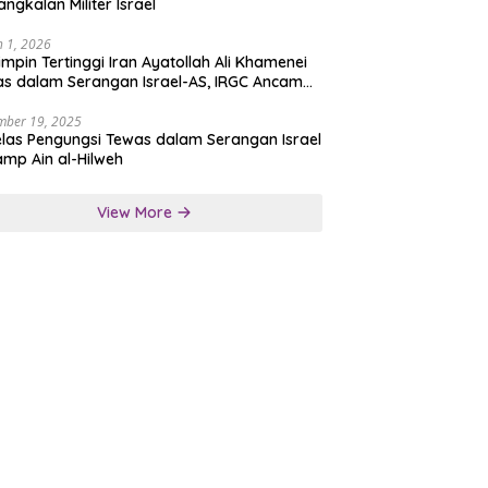
angkalan Militer Israel
 1, 2026
mpin Tertinggi Iran Ayatollah Ali Khamenei
s dalam Serangan Israel-AS, IRGC Ancam
san Tegas
mber 19, 2025
las Pengungsi Tewas dalam Serangan Israel
amp Ain al-Hilweh
View More