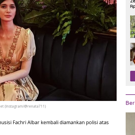
Ze
Rp
R
Ber
anet (Instagram/@renata711)
usisi Fachri Albar kembali diamankan polisi atas