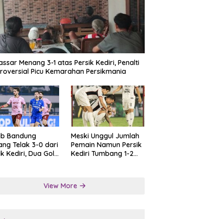
ssar Menang 3-1 atas Persik Kediri, Penalti
roversial Picu Kemarahan Persikmania
ib Bandung
Meski Unggul Jumlah
ng Telak 3-0 dari
Pemain Namun Persik
ik Kediri, Dua Gol
Kediri Tumbang 1-2
at Tendangan
dari Persis Solo
lti
View More