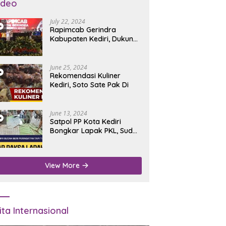
ideo
July 22, 2024
Rapimcab Gerindra
Kabupaten Kediri, Dukung
Dhito Kembali Jadi Bupati
June 25, 2024
Rekomendasi Kuliner
Kediri, Soto Sate Pak Di
June 13, 2024
Satpol PP Kota Kediri
Bongkar Lapak PKL, Sudah
Diperingatkan Tapi Tidak
Digubris
View More
ita Internasional