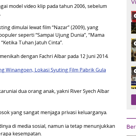
V
agai model video klip pada tahun 2006, sebelum
.
ng dimulai lewat film “Nazar” (2009), yang
 populer seperti “Sampai Ujung Dunia”, “Mama
 “Ketika Tuhan Jatuh Cinta”.
menikah dengan Fachri Albar pada 12 Juni 2014.
g Winangoen, Lokasi Syuting Film Pabrik Gula
aruniai dua orang anak, yakni River Syech Albar
 sosok yang sangat menjaga privasi keluarganya.
inya di media sosial, namun ia tetap menunjukkan
Ber
erapa kesempatan.