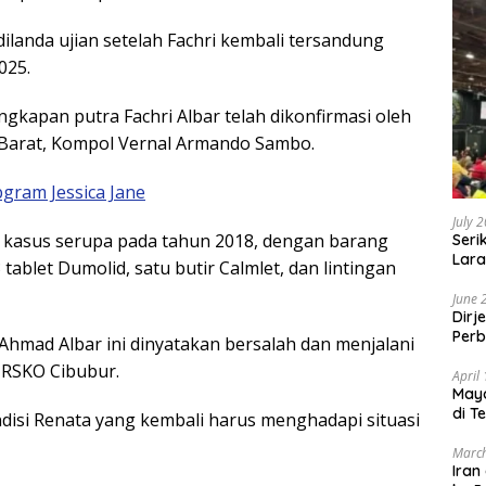
landa ujian setelah Fachri kembali tersandung
025.
gkapan putra Fachri Albar telah dikonfirmasi oleh
 Barat, Kompol Vernal Armando Sambo.
bgram Jessica Jane
July 
t kasus serupa pada tahun 2018, dengan barang
Seri
Lara
tablet Dumolid, satu butir Calmlet, dan lintingan
Sebu
June 
Dirj
Perb
r Ahmad Albar ini dinyatakan bersalah dan menjalani
i RSKO Cibubur.
April
May
di T
disi Renata yang kembali harus menghadapi situasi
March
Iran