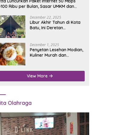
tta Luncurkan Paket Internet 50 Mbps
100 Ribu per Bulan, Sasar UMKM dan
umah Tangga
December 22, 2025
Libur Akhir Tahun di Kota
Batu, Ini Deretan
Campground Favorit untuk
Wisata Alam
December 1, 2025
Penyetan Lesehan Modian,
Kuliner Murah dan
Mengenyangkan di Depan
Kantor Disdukcapil
Nganjuk
View More
ita Olahraga