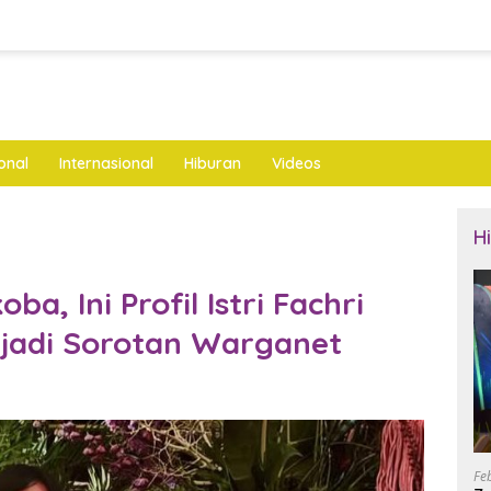
onal
Internasional
Hiburan
Videos
H
a, Ini Profil Istri Fachri
njadi Sorotan Warganet
Fe