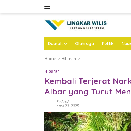
Skip
to
content
Daerah
Olahraga
Politik
Nasi
Home
Hiburan
Hiburan
Kembali Terjerat Narkob
Albar yang Turut Me
Redaksi
April 23, 2025