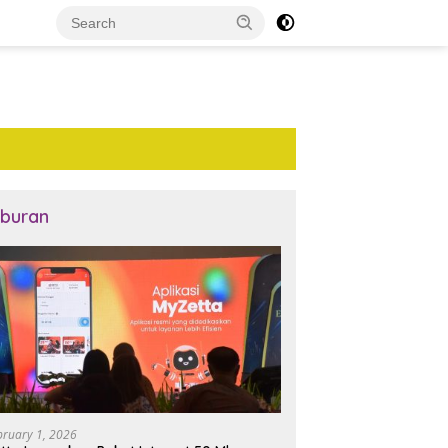
iburan
bruary 1, 2026