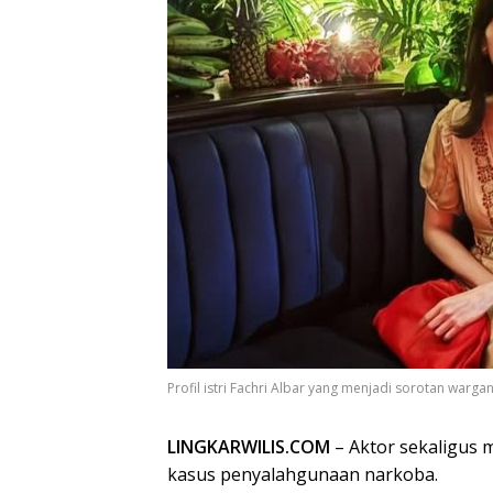
Profil istri Fachri Albar yang menjadi sorotan warg
LINGKARWILIS.COM
– Aktor sekaligus m
kasus penyalahgunaan narkoba.