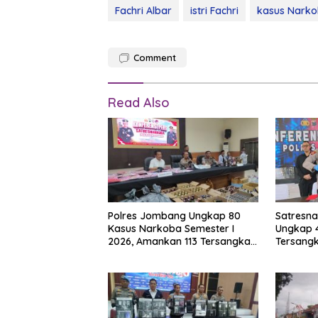
Fachri Albar
istri Fachri
kasus Nark
Comment
Read Also
Polres Jombang Ungkap 80
Satresna
Kasus Narkoba Semester I
Ungkap 
2026, Amankan 113 Tersangka
Tersang
dan Sita Ratusan Botol Miras
Ilegal