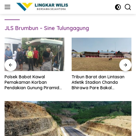
Skip
to
content
JLS Brumbun – Sine Tulungagung
Polsek Babat Kawal
Tribun Barat dan Lintasan
Pemakaman Korban
Atletik Stadion Chanda
Pendakian Gunung Piramid
Bhirawa Pare Bakal
Bondowoso
Direnovasi