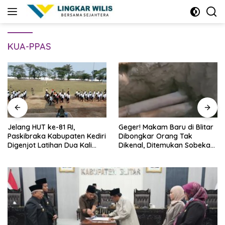
Skip
to
content
KUA-PPAS
Jelang HUT ke-81 RI,
Geger! Makam Baru di Blitar
Paskibraka Kabupaten Kediri
Dibongkar Orang Tak
Digenjot Latihan Dua Kali
Dikenal, Ditemukan Sobekan
Sehari
Foto