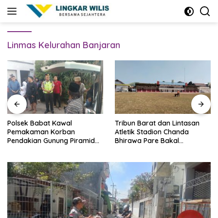
Skip
to
content
Linmas Kelurahan Banjaran
Polsek Babat Kawal
Tribun Barat dan Lintasan
Pemakaman Korban
Atletik Stadion Chanda
Pendakian Gunung Piramid
Bhirawa Pare Bakal
Bondowoso
Direnovasi