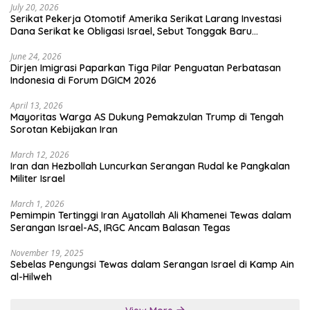
July 20, 2026
Serikat Pekerja Otomotif Amerika Serikat Larang Investasi
Dana Serikat ke Obligasi Israel, Sebut Tonggak Baru
Solidaritas untuk Palestina
June 24, 2026
Dirjen Imigrasi Paparkan Tiga Pilar Penguatan Perbatasan
Indonesia di Forum DGICM 2026
April 13, 2026
Mayoritas Warga AS Dukung Pemakzulan Trump di Tengah
Sorotan Kebijakan Iran
March 12, 2026
Iran dan Hezbollah Luncurkan Serangan Rudal ke Pangkalan
Militer Israel
March 1, 2026
Pemimpin Tertinggi Iran Ayatollah Ali Khamenei Tewas dalam
Serangan Israel-AS, IRGC Ancam Balasan Tegas
November 19, 2025
Sebelas Pengungsi Tewas dalam Serangan Israel di Kamp Ain
al-Hilweh