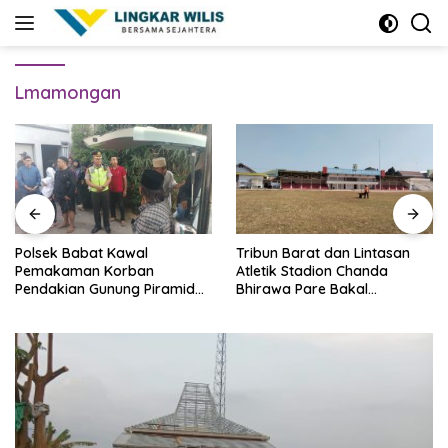
Skip
to
content
Lmamongan
Polsek Babat Kawal
Tribun Barat dan Lintasan
Pemakaman Korban
Atletik Stadion Chanda
Pendakian Gunung Piramid
Bhirawa Pare Bakal
Bondowoso
Direnovasi