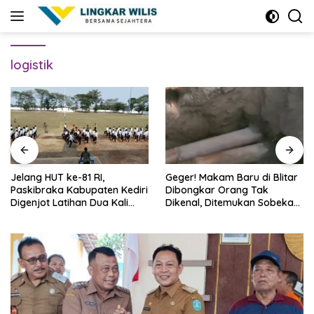
Skip
to
content
logistik
Jelang HUT ke-81 RI,
Geger! Makam Baru di Blitar
Paskibraka Kabupaten Kediri
Dibongkar Orang Tak
Digenjot Latihan Dua Kali
Dikenal, Ditemukan Sobekan
Sehari
Foto