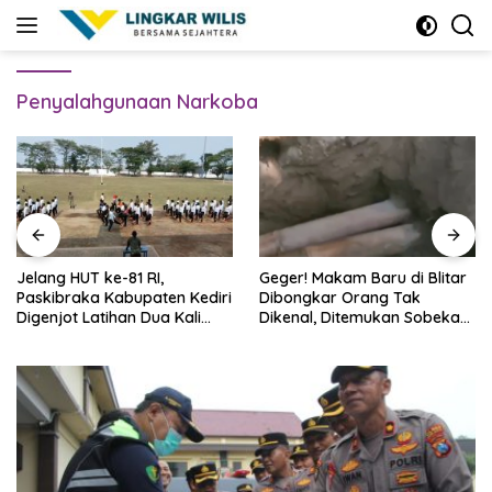
Skip
to
content
Penyalahgunaan Narkoba
Jelang HUT ke-81 RI,
Geger! Makam Baru di Blitar
Paskibraka Kabupaten Kediri
Dibongkar Orang Tak
Digenjot Latihan Dua Kali
Dikenal, Ditemukan Sobekan
Sehari
Foto