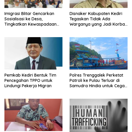
Imigrasi Blitar Gencarkan
Disnaker Kabupaten Kediri
Sosialisasi ke Desa,
Tegaskan Tidak Ada
Tingkatkan Kewaspadaan
Warganya yang Jadi Korban
terhadap TPPO dan
TPPO
Penyelundupan Manusia
Pemkab Kediri Bentuk Tim
Polres Trenggalek Perketat
Pencegahan TPPO untuk
Patroli ke Pulau Terluar di
Lindungi Pekerja Migran
Samudra Hindia untuk Cegah
TPPO dan Ilegal Fishing