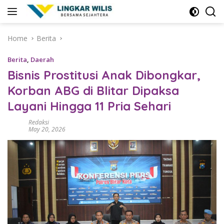
Skip
to
content
Home
Berita
Berita
,
Daerah
Bisnis Prostitusi Anak Dibongkar,
Korban ABG di Blitar Dipaksa
Layani Hingga 11 Pria Sehari
Redaksi
May 20, 2026