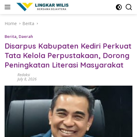
Skip
to
content
Home
Berita
Berita
,
Daerah
Disarpus Kabupaten Kediri Perkuat
Tata Kelola Perpustakaan, Dorong
Peningkatan Literasi Masyarakat
Redaksi
July 8, 2026