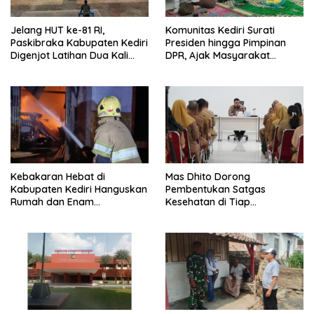
Jelang HUT ke-81 RI,
Komunitas Kediri Surati
Paskibraka Kabupaten Kediri
Presiden hingga Pimpinan
Digenjot Latihan Dua Kali
DPR, Ajak Masyarakat
Sehari
Syukuri Berdirinya NKRI
Kebakaran Hebat di
Mas Dhito Dorong
Kabupaten Kediri Hanguskan
Pembentukan Satgas
Rumah dan Enam
Kesehatan di Tiap
Kendaraan, Kerugian Capai
Kecamatan Kabupaten Kediri
Rp1 Miliar Lima Mobil Damkar
Dikerahkan