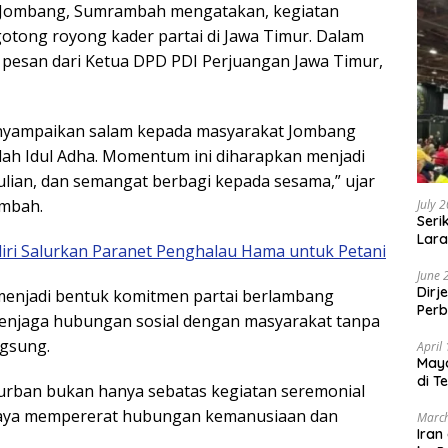
 Jombang, Sumrambah mengatakan, kegiatan
tong royong kader partai di Jawa Timur. Dalam
 pesan dari Ketua DPD PDI Perjuangan Jawa Timur,
menyampaikan salam kepada masyarakat Jombang
dah Idul Adha. Momentum ini diharapkan menjadi
lian, dan semangat berbagi kepada sesama,” ujar
mbah.
July 
Seri
Lara
iri Salurkan Paranet Penghalau Hama untuk Petani
Sebu
June 
Dirj
 menjadi bentuk komitmen partai berlambang
Perb
enjaga hubungan sosial dengan masyarakat tanpa
ngsung.
April
May
di T
rban bukan hanya sebatas kegiatan seremonial
upaya mempererat hubungan kemanusiaan dan
March
Iran