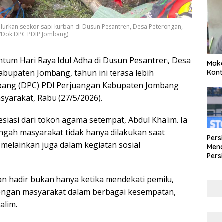
lurkan seekor sapi kurban di Dusun Pesantren, Desa Peterongan,
a/Dok DPC PDIP Jombang)
m Hari Raya Idul Adha di Dusun Pesantren, Desa
Maka
bupaten Jombang, tahun ini terasa lebih
Kont
bang (DPC) PDI Perjuangan Kabupaten Jombang
yarakat, Rabu (27/5/2026).
siasi dari tokoh agama setempat, Abdul Khalim. Ia
engah masyarakat tidak hanya dilakukan saat
Pers
melainkan juga dalam kegiatan sosial
Mena
Pers
Lew
Pena
n hadir bukan hanya ketika mendekati pemilu,
 dengan masyarakat dalam berbagai kesempatan,
alim.