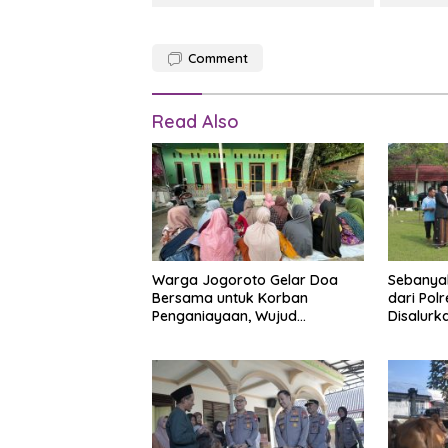
Comment
Read Also
Warga Jogoroto Gelar Doa
Sebanya
Bersama untuk Korban
dari Pol
Penganiayaan, Wujud
Disalurk
Kepedulian di Tengah Duka
Asuhan