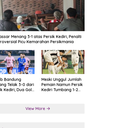
ssar Menang 3-1 atas Persik Kediri, Penalti
roversial Picu Kemarahan Persikmania
ib Bandung
Meski Unggul Jumlah
ng Telak 3-0 dari
Pemain Namun Persik
ik Kediri, Dua Gol
Kediri Tumbang 1-2
at Tendangan
dari Persis Solo
lti
View More