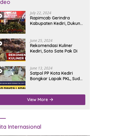
ideo
July 22, 2024
Rapimcab Gerindra
Kabupaten Kediri, Dukung
Dhito Kembali Jadi Bupati
June 25, 2024
Rekomendasi Kuliner
Kediri, Soto Sate Pak Di
June 13, 2024
Satpol PP Kota Kediri
Bongkar Lapak PKL, Sudah
Diperingatkan Tapi Tidak
Digubris
View More
ita Internasional