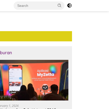
iburan
bruary 1, 2026