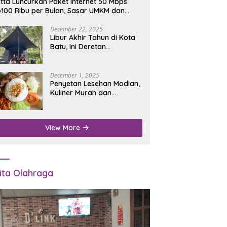
tta Luncurkan Paket Internet 50 Mbps
100 Ribu per Bulan, Sasar UMKM dan
umah Tangga
December 22, 2025
Libur Akhir Tahun di Kota
Batu, Ini Deretan
Campground Favorit untuk
Wisata Alam
December 1, 2025
Penyetan Lesehan Modian,
Kuliner Murah dan
Mengenyangkan di Depan
Kantor Disdukcapil
Nganjuk
View More
ita Olahraga