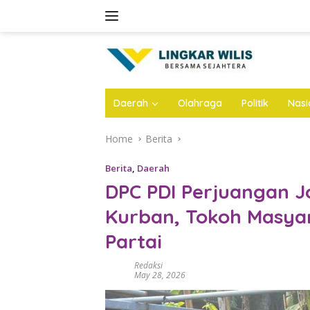
Skip
to
content
Daerah
Olahraga
Politik
Nasi
Home
Berita
Berita
,
Daerah
DPC PDI Perjuangan 
Kurban, Tokoh Masyar
Partai
Redaksi
May 28, 2026