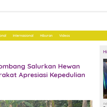
onal
Internasional
Hiburan
Videos
H
Jombang Salurkan Hewan
akat Apresiasi Kepedulian
Fe