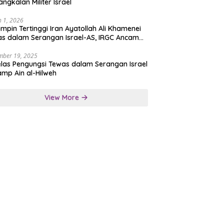
angkalan Militer Israel
 1, 2026
mpin Tertinggi Iran Ayatollah Ali Khamenei
s dalam Serangan Israel-AS, IRGC Ancam
san Tegas
mber 19, 2025
las Pengungsi Tewas dalam Serangan Israel
amp Ain al-Hilweh
View More