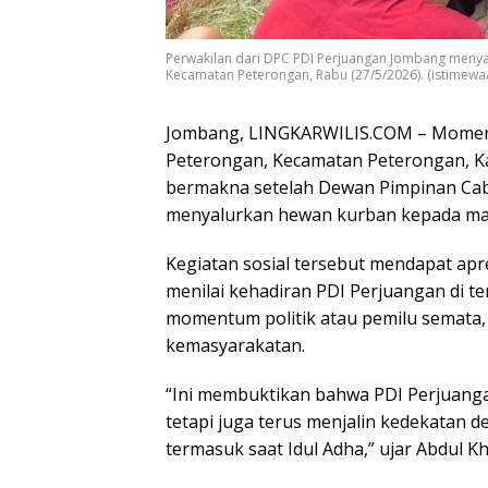
Perwakilan dari DPC PDI Perjuangan Jombang menya
Kecamatan Peterongan, Rabu (27/5/2026). (istimew
Jombang, LINGKARWILIS.COM – Momentu
Peterongan, Kecamatan Peterongan, Ka
bermakna setelah Dewan Pimpinan Ca
menyalurkan hewan kurban kepada mas
Kegiatan sosial tersebut mendapat apre
menilai kehadiran PDI Perjuangan di t
momentum politik atau pemilu semata, 
kemasyarakatan.
“Ini membuktikan bahwa PDI Perjuanga
tetapi juga terus menjalin kedekatan
termasuk saat Idul Adha,” ujar Abdul Kh