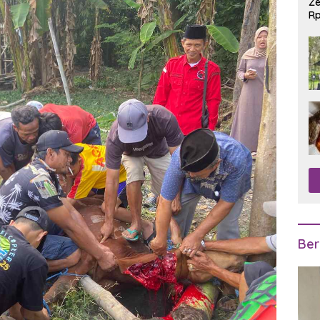
Ze
Rp
R
Ber