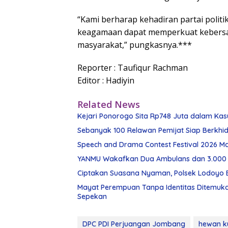
“Kami berharap kehadiran partai polit
keagamaan dapat memperkuat kebersa
masyarakat,” pungkasnya.***
Reporter : Taufiqur Rachman
Editor : Hadiyin
Related News
Kejari Ponorogo Sita Rp748 Juta dalam Ka
Sebanyak 100 Relawan Pemijat Siap Berkhi
Speech and Drama Contest Festival 2026 Ma
YANMU Wakafkan Dua Ambulans dan 3.000 
Ciptakan Suasana Nyaman, Polsek Lodoyo
Mayat Perempuan Tanpa Identitas Ditemuka
Sepekan
DPC PDI Perjuangan Jombang
hewan k