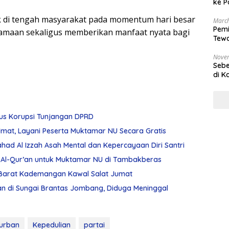
ke P
ik di tengah masyarakat pada momentum hari besar
March
Pemi
maan sekaligus memberikan manfaat nyata bagi
Tewa
Bala
Nove
Sebe
di K
sus Korupsi Tunjangan DPRD
dmat, Layani Peserta Muktamar NU Secara Gratis
had Al Izzah Asah Mental dan Kepercayaan Diri Santri
Al-Qur’an untuk Muktamar NU di Tambakberas
 Barat Kademangan Kawal Salat Jumat
n di Sungai Brantas Jombang, Diduga Meninggal
urban
Kepedulian
partai