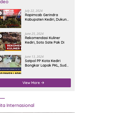
ideo
July 22, 2024
Rapimcab Gerindra
Kabupaten Kediri, Dukung
Dhito Kembali Jadi Bupati
June 25, 2024
Rekomendasi Kuliner
Kediri, Soto Sate Pak Di
June 13, 2024
Satpol PP Kota Kediri
Bongkar Lapak PKL, Sudah
Diperingatkan Tapi Tidak
Digubris
View More
ita Internasional