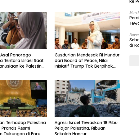
ke P
March
Pemi
Tewa
Bala
Nove
Sebe
di K
 Asal Ponorogo
Gusdurian Mendesak RI Mundur
a Tentara Israel Saat
dari Board of Peace, Nilai
anusiaan ke Palestina,
Inisiatif Trump Tak Berpihak
a Cemas dan Minta
pada Palestina
ah Bertindak
n Terhadap Palestina
Agresi Israel Tewaskan 18 Ribu
 Prancis Resmi
Pelajar Palestina, Ribuan
 Dukungan di Forum
Sekolah Hancur