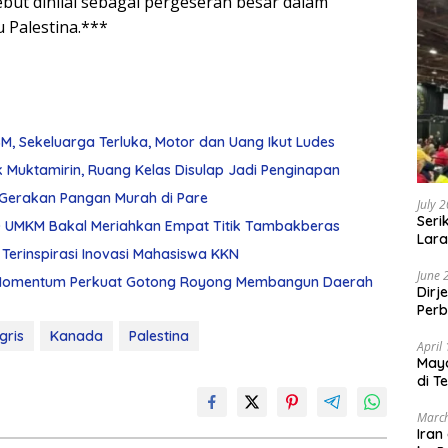
ebut dinilai sebagai pergeseran besar dalam
u Palestina.***
, Sekeluarga Terluka, Motor dan Uang Ikut Ludes
 Muktamirin, Ruang Kelas Disulap Jadi Penginapan
r Gerakan Pangan Murah di Pare
July 
Seri
 UMKM Bakal Meriahkan Empat Titik Tambakberas
Lara
Terinspirasi Inovasi Mahasiswa KKN
Sebu
June 
adi Momentum Perkuat Gotong Royong Membangun Daerah
Dirj
Perb
gris
Kanada
Palestina
April
May
di T
March
Iran