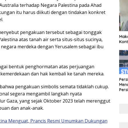
Australia terhadap Negara Palestina pada Ahad
ngan itu harus diikuti dengan tindakan konkret
l.
 menyebut pengakuan tersebut sebagai tonggak
Maka
estina atas tanah air serta situs-situs sucinya,
Kont
a negara merdeka dengan Yerusalem sebagai ibu
bagai bentuk penghormatan atas perjuangan
h kemerdekaan dan hak kembali ke tanah mereka.
Pers
Mena
bahwa pengakuan simbolis semata tidaklah cukup.
Pers
onal segera mengambil langkah nyata
Lew
Pena
Jalur Gaza, yang sejak Oktober 2023 telah merenggut
mpuan dan anak-anak.
tina Menguat, Prancis Resmi Umumkan Dukungan