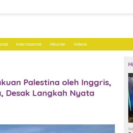
onal
Internasional
Hiburan
Videos
H
an Palestina oleh Inggris,
a, Desak Langkah Nyata
Fe