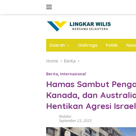
Skip
to
content
Daerah
Olahraga
Politik
Nasi
Home
Berita
Berita
,
Internasional
Hamas Sambut Pengaku
Kanada, dan Australi
Hentikan Agresi Israel
Redaksi
September 23, 2025