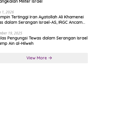
angkalan Militer Israel
 1, 2026
mpin Tertinggi Iran Ayatollah Ali Khamenei
s dalam Serangan Israel-AS, IRGC Ancam
san Tegas
mber 19, 2025
las Pengungsi Tewas dalam Serangan Israel
amp Ain al-Hilweh
View More