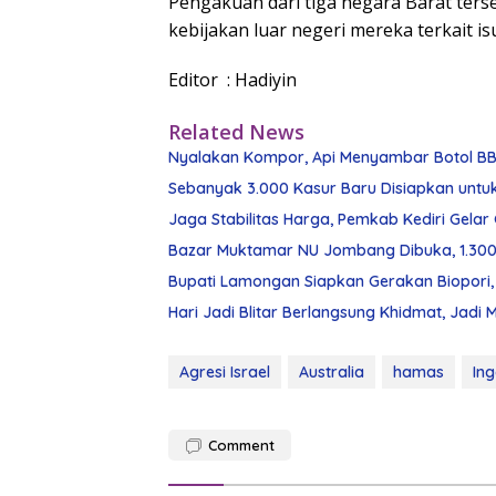
Pengakuan dari tiga negara Barat ters
kebijakan luar negeri mereka terkait is
Editor : Hadiyin
Related News
Nyalakan Kompor, Api Menyambar Botol BBM
Sebanyak 3.000 Kasur Baru Disiapkan untuk
Jaga Stabilitas Harga, Pemkab Kediri Gela
Bazar Muktamar NU Jombang Dibuka, 1.300
Bupati Lamongan Siapkan Gerakan Biopori, 
Hari Jadi Blitar Berlangsung Khidmat, J
Agresi Israel
Australia
hamas
Ing
Comment