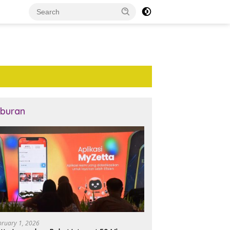
iburan
bruary 1, 2026