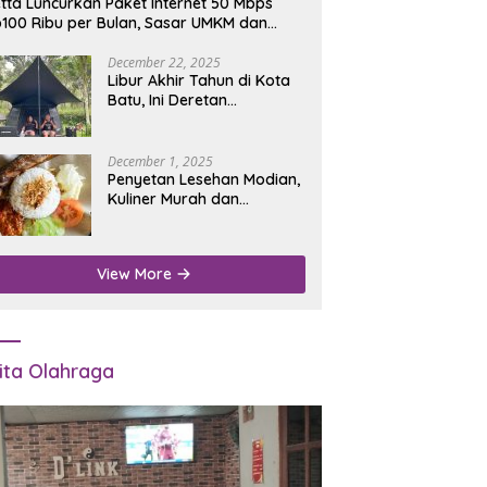
tta Luncurkan Paket Internet 50 Mbps
100 Ribu per Bulan, Sasar UMKM dan
umah Tangga
December 22, 2025
Libur Akhir Tahun di Kota
Batu, Ini Deretan
Campground Favorit untuk
Wisata Alam
December 1, 2025
Penyetan Lesehan Modian,
Kuliner Murah dan
Mengenyangkan di Depan
Kantor Disdukcapil
Nganjuk
View More
ita Olahraga