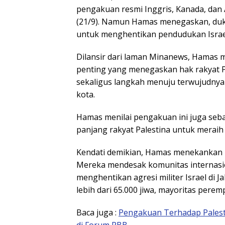
pengakuan resmi Inggris, Kanada, dan 
(21/9). Namun Hamas menegaskan, duku
untuk menghentikan pendudukan Israe
Dilansir dari laman Minanews, Hamas
penting yang menegaskan hak rakyat Pal
sekaligus langkah menuju terwujudny
kota.
Hamas menilai pengakuan ini juga se
panjang rakyat Palestina untuk merai
Kendati demikian, Hamas menekankan 
Mereka mendesak komunitas internasi
menghentikan agresi militer Israel di 
lebih dari 65.000 jiwa, mayoritas pere
Baca juga :
Pengakuan Terhadap Pales
di Forum PBB