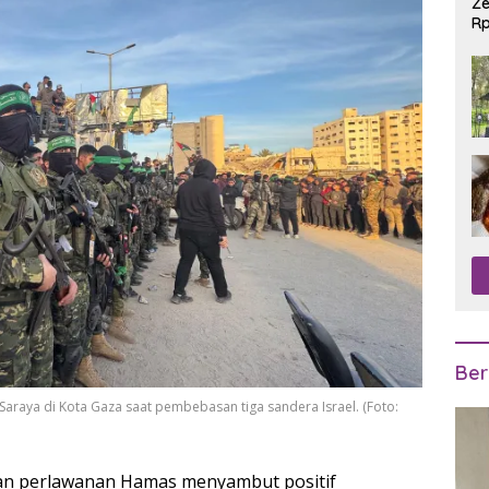
Ze
Rp
R
Ber
araya di Kota Gaza saat pembebasan tiga sandera Israel. (Foto:
an perlawanan Hamas menyambut positif