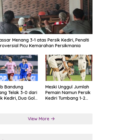
ssar Menang 3-1 atas Persik Kediri, Penalti
roversial Picu Kemarahan Persikmania
ib Bandung
Meski Unggul Jumlah
ng Telak 3-0 dari
Pemain Namun Persik
ik Kediri, Dua Gol
Kediri Tumbang 1-2
at Tendangan
dari Persis Solo
lti
View More