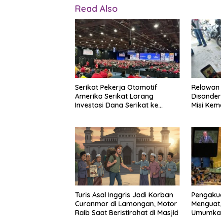
Read Also
Relawan
Serikat Pekerja Otomotif
Disander
Amerika Serikat Larang
Misi Kem
Investasi Dana Serikat ke
Keluarg
Obligasi Israel, Sebut Tonggak
Pemerint
Baru Solidaritas untuk
Palestina
Turis Asal Inggris Jadi Korban
Pengakua
Curanmor di Lamongan, Motor
Menguat,
Raib Saat Beristirahat di Masjid
Umumkan