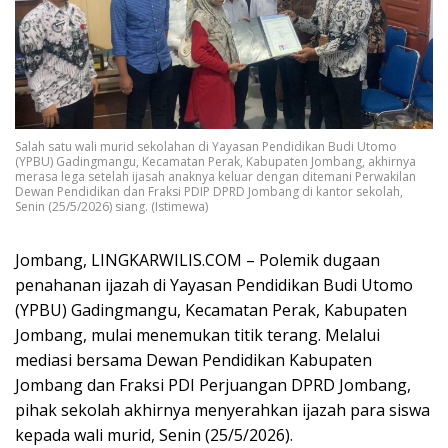
Salah satu wali murid sekolahan di Yayasan Pendidikan Budi Utomo
(YPBU) Gadingmangu, Kecamatan Perak, Kabupaten Jombang, akhirnya
merasa lega setelah ijasah anaknya keluar dengan ditemani Perwakilan
Dewan Pendidikan dan Fraksi PDIP DPRD Jombang di kantor sekolah,
Senin (25/5/2026) siang. (Istimewa)
Jombang, LINGKARWILIS.COM – Polemik dugaan
penahanan ijazah di Yayasan Pendidikan Budi Utomo
(YPBU) Gadingmangu, Kecamatan Perak, Kabupaten
Jombang, mulai menemukan titik terang. Melalui
mediasi bersama Dewan Pendidikan Kabupaten
Jombang dan Fraksi PDI Perjuangan DPRD Jombang,
pihak sekolah akhirnya menyerahkan ijazah para siswa
kepada wali murid, Senin (25/5/2026).