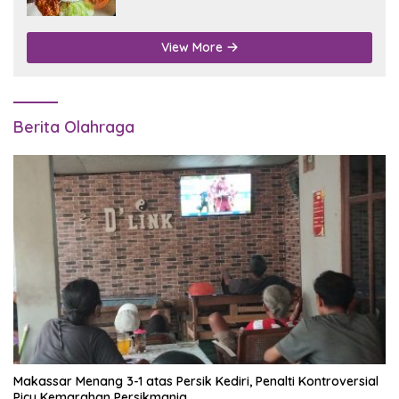
Disdukcapil Nganjuk
View More
Berita Olahraga
Makassar Menang 3-1 atas Persik Kediri, Penalti Kontroversial
Picu Kemarahan Persikmania