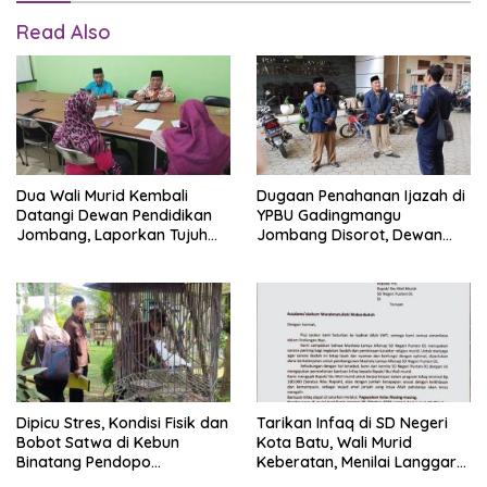
Read Also
Dua Wali Murid Kembali
Dugaan Penahanan Ijazah di
Datangi Dewan Pendidikan
YPBU Gadingmangu
Jombang, Laporkan Tujuh
Jombang Disorot, Dewan
Ijazah Diduga Ditahan YPBU
Pendidikan Terima Keluhan
Gadingmangu
Alumni
Dipicu Stres, Kondisi Fisik dan
Tarikan Infaq di SD Negeri
Bobot Satwa di Kebun
Kota Batu, Wali Murid
Binatang Pendopo
Keberatan, Menilai Langgar
Tulungagung Menurun
Aturan Permendikbud