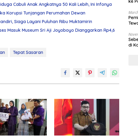
ke P
duga Cabuli Anak Angkatnya 50 Kali Lebih, Ini Infonya
March
gka Korupsi Tunjangan Perumahan Dewan
Pemi
diri, Siaga Layani Puluhan Ribu Muktamirin
Tewa
Bala
ses Masuk Museum Sri Aji Joyoboyo Dianggarkan Rp4,6
Nove
Sebe
di K
an
Tepat Sasaran