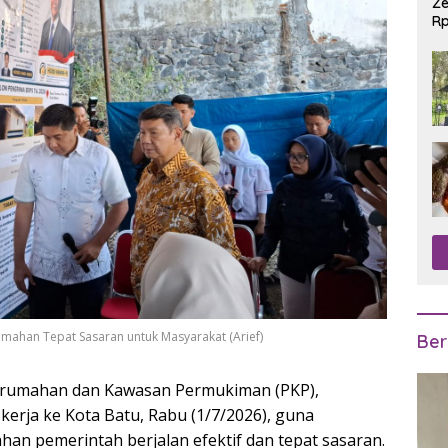
Ze
Rp
R
umahan Tepat Sasaran untuk Masyarakat (Arief)
Ber
erumahan dan Kawasan Permukiman (PKP),
kerja ke Kota Batu, Rabu (1/7/2026), guna
n pemerintah berjalan efektif dan tepat sasaran.