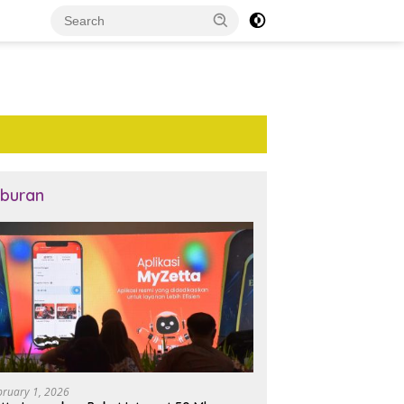
iburan
bruary 1, 2026