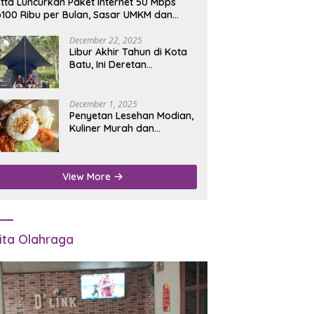
tta Luncurkan Paket Internet 50 Mbps
100 Ribu per Bulan, Sasar UMKM dan
umah Tangga
December 22, 2025
Libur Akhir Tahun di Kota
Batu, Ini Deretan
Campground Favorit untuk
Wisata Alam
December 1, 2025
Penyetan Lesehan Modian,
Kuliner Murah dan
Mengenyangkan di Depan
Kantor Disdukcapil
Nganjuk
View More
ita Olahraga