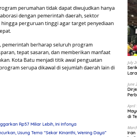
rogram perumahan tidak dapat diwujudkan hanya
laborasi dengan pemerintah daerah, sektor
hingga perguruan tinggi agar target penyediaan
epat.
, pemerintah berharap seluruh program
sparan, tepat sasaran, dan memberikan manfaat
an. Kota Batu menjadi titik awal penguatan
July 
program serupa dikawal di sejumlah daerah lain di
Seri
Lara
Sebu
June 
Dirj
Perb
April
May
di T
arkan Rp57 Miliar Lebih, Ini Infonya
March
ncurkan, Usung Tema “Sekar Kinanthi, Wening Daya”
Iran