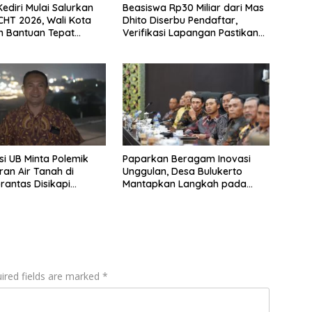
ediri Mulai Salurkan
Beasiswa Rp30 Miliar dari Mas
HT 2026, Wali Kota
Dhito Diserbu Pendaftar,
n Bantuan Tepat
Verifikasi Lapangan Pastikan
Bantuan Tepat Sasaran
i UB Minta Polemik
Paparkan Beragam Inovasi
an Air Tanah di
Unggulan, Desa Bulukerto
antas Disikapi
Mantapkan Langkah pada
bjektif
Lomba Desa Jawa Timur 2026
ired fields are marked
*