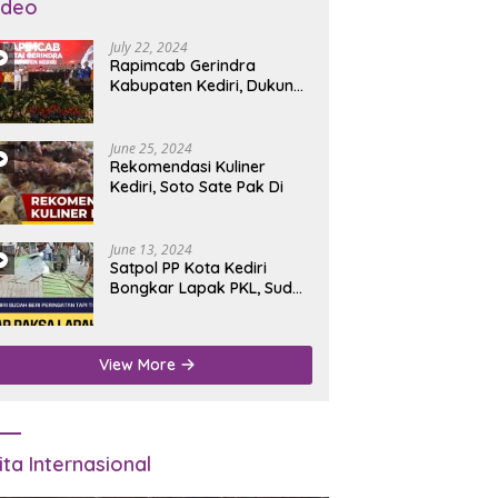
ideo
July 22, 2024
Rapimcab Gerindra
Kabupaten Kediri, Dukung
Dhito Kembali Jadi Bupati
June 25, 2024
Rekomendasi Kuliner
Kediri, Soto Sate Pak Di
June 13, 2024
Satpol PP Kota Kediri
Bongkar Lapak PKL, Sudah
Diperingatkan Tapi Tidak
Digubris
View More
ita Internasional