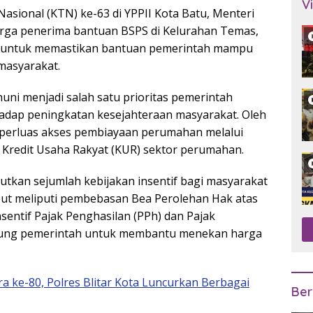
V
asional (KTN) ke-63 di YPPII Kota Batu, Menteri
rga penerima bantuan BSPS di Kelurahan Temas,
n untuk memastikan bantuan pemerintah mampu
masyarakat.
ni menjadi salah satu prioritas pemerintah
adap peningkatan kesejahteraan masyarakat. Oleh
mperluas akses pembiayaan perumahan melalui
 Kredit Usaha Rakyat (KUR) sektor perumahan.
jutkan sejumlah kebijakan insentif bagi masyarakat
ebut meliputi pembebasan Bea Perolehan Hak atas
entif Pajak Penghasilan (PPh) dan Pajak
ggung pemerintah untuk membantu menekan harga
a ke-80, Polres Blitar Kota Luncurkan Berbagai
Ber