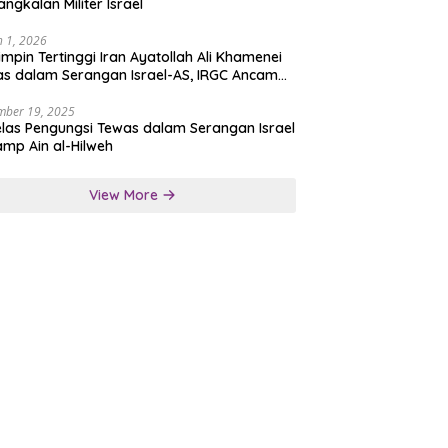
angkalan Militer Israel
 1, 2026
mpin Tertinggi Iran Ayatollah Ali Khamenei
s dalam Serangan Israel-AS, IRGC Ancam
san Tegas
mber 19, 2025
las Pengungsi Tewas dalam Serangan Israel
amp Ain al-Hilweh
View More