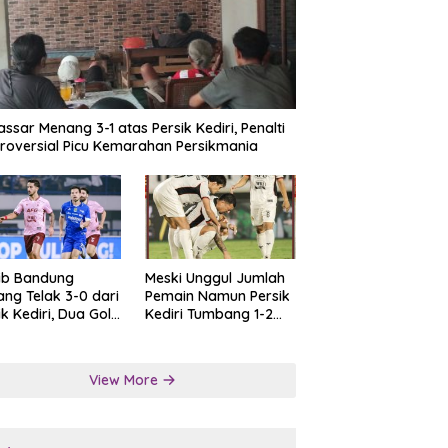
ssar Menang 3-1 atas Persik Kediri, Penalti
roversial Picu Kemarahan Persikmania
ib Bandung
Meski Unggul Jumlah
ng Telak 3-0 dari
Pemain Namun Persik
ik Kediri, Dua Gol
Kediri Tumbang 1-2
at Tendangan
dari Persis Solo
lti
View More