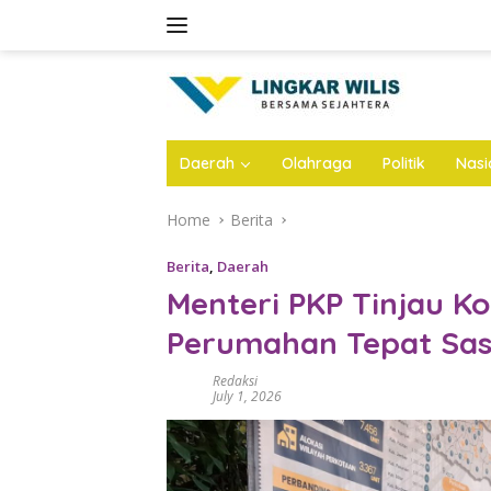
Skip
to
content
Daerah
Olahraga
Politik
Nasi
Home
Berita
Berita
,
Daerah
Menteri PKP Tinjau K
Perumahan Tepat Sas
Redaksi
July 1, 2026