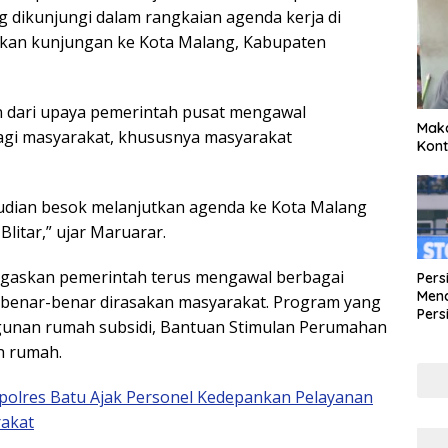
 dikunjungi dalam rangkaian agenda kerja di
tkan kunjungan ke Kota Malang, Kabupaten
 dari upaya pemerintah pusat mengawal
Maka
agi masyarakat, khususnya masyarakat
Kont
emudian besok melanjutkan agenda ke Kota Malang
litar,” ujar Maruarar.
gaskan pemerintah terus mengawal berbagai
Pers
Mena
benar-benar dirasakan masyarakat. Program yang
Pers
ngunan rumah subsidi, Bantuan Stimulan Perumahan
Lew
h rumah.
Pena
polres Batu Ajak Personel Kedepankan Pelayanan
rakat