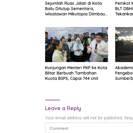
Sejumlah Ruas Jalan di Kota
Pemkot K
Batu Ditutup Sementara,
BLT DBHC
Wisatawan Mikutopia Diimbau
Tekanka
Gunakan Jalur Alternatif
Sasaran
Kunjungan Menteri PKP ke Kota
Akademis
Blitar Berbuah Tambahan
Pengebor
Kuota BSPS, Capai 744 Unit
Sumberbr
Secara O
Leave a Reply
Your email address will not be published.
Requ