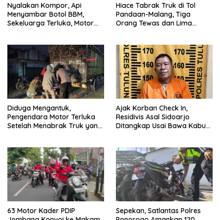
Nyalakan Kompor, Api
Hiace Tabrak Truk di Tol
Menyambar Botol BBM,
Pandaan-Malang, Tiga
Sekeluarga Terluka, Motor
Orang Tewas dan Lima
dan Uang Ikut Ludes
Penumpang Terluka
Diduga Mengantuk,
Ajak Korban Check In,
Pengendara Motor Terluka
Residivis Asal Sidoarjo
Setelah Menabrak Truk yang
Ditangkap Usai Bawa Kabur
Parkir di Blitar
Motor Perempuan di
Tulungagung
63 Motor Kader PDIP
Sepekan, Satlantas Polres
Jombang Konvoi ke Makam
Ponorogo Amankan 120