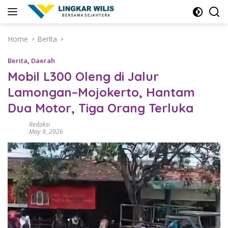
Skip
to
content
Home
Berita
Berita
,
Daerah
Mobil L300 Oleng di Jalur
Lamongan–Mojokerto, Hantam
Dua Motor, Tiga Orang Terluka
Redaksi
May 9, 2026