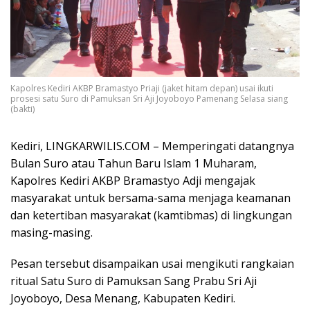
Kapolres Kediri AKBP Bramastyo Priaji (jaket hitam depan) usai ikuti
prosesi satu Suro di Pamuksan Sri Aji Joyoboyo Pamenang Selasa siang
(bakti)
Kediri, LINGKARWILIS.COM – Memperingati datangnya
Bulan Suro atau Tahun Baru Islam 1 Muharam,
Kapolres Kediri AKBP Bramastyo Adji mengajak
masyarakat untuk bersama-sama menjaga keamanan
dan ketertiban masyarakat (kamtibmas) di lingkungan
masing-masing.
Pesan tersebut disampaikan usai mengikuti rangkaian
ritual Satu Suro di Pamuksan Sang Prabu Sri Aji
Joyoboyo, Desa Menang, Kabupaten Kediri.