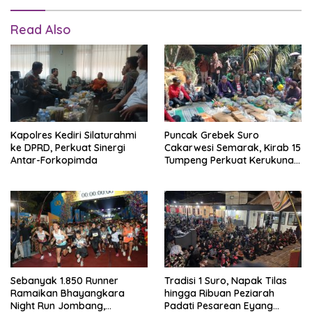
Read Also
Kapolres Kediri Silaturahmi
Puncak Grebek Suro
ke DPRD, Perkuat Sinergi
Cakarwesi Semarak, Kirab 15
Antar-Forkopimda
Tumpeng Perkuat Kerukunan
dan Lestarikan Budaya
Sebanyak 1.850 Runner
Tradisi 1 Suro, Napak Tilas
Ramaikan Bhayangkara
hingga Ribuan Peziarah
Night Run Jombang,
Padati Pesarean Eyang