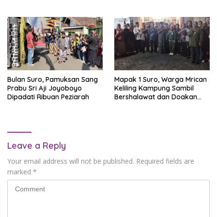
Kapolres Sebut Bukti
Djoego Gunung Kawi
Dukungan Masyarakat untuk
Kamtibmas
Bulan Suro, Pamuksan Sang
Mapak 1 Suro, Warga Mrican
Prabu Sri Aji Joyoboyo
Keliling Kampung Sambil
Dipadati Ribuan Peziarah
Bershalawat dan Doakan
Keselamatan Kota Kediri
Leave a Reply
Your email address will not be published.
Required fields are
marked
*