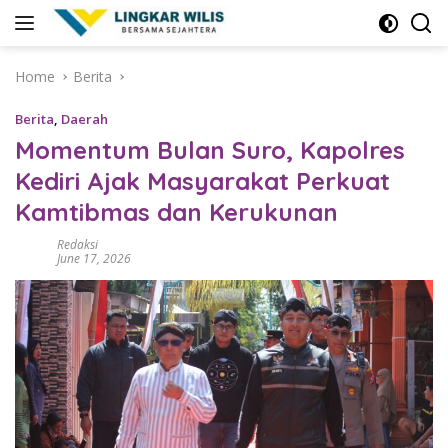
Skip
to
content
Home
Berita
Berita
,
Daerah
Momentum Bulan Suro, Kapolres
Kediri Ajak Masyarakat Perkuat
Kamtibmas dan Kerukunan
Redaksi
June 17, 2026