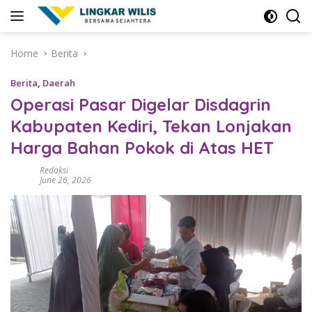
Skip
to
content
Home
Berita
Berita
,
Daerah
Operasi Pasar Digelar Disdagrin
Kabupaten Kediri, Tekan Lonjakan
Harga Bahan Pokok di Atas HET
Redaksi
June 26, 2026