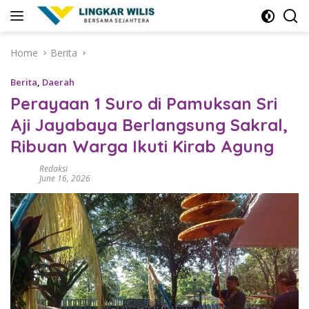
Skip
to
content
Home
Berita
Berita
,
Daerah
Perayaan 1 Suro di Pamuksan Sri
Aji Jayabaya Berlangsung Sakral,
Ribuan Warga Ikuti Kirab Agung
Redaksi
June 16, 2026