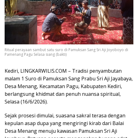
Ritual perayaan sambut satu suro di Pamuksan Sang Sri Aji Joyoboyo di
Pamenang Pagu Selasa siang (bakti)
Kediri, LINGKARWILIS.COM – Tradisi penyambutan
malam 1 Suro di Pamuksan Sang Prabu Sri Aji Jayabaya,
Desa Menang, Kecamatan Pagu, Kabupaten Kediri,
berlangsung khidmat dan penuh nuansa spiritual,
Selasa (16/6/2026).
Sejak prosesi dimulai, suasana sakral terasa dengan
kepulan asap dupa yang mengiringi kirab dari Balai
Desa Menang menuju kawasan Pamuksan Sri Aji