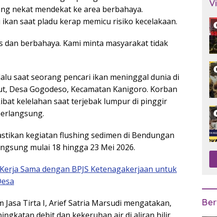
V
g nekat mendekat ke area berbahaya.
kan saat pladu kerap memicu risiko kecelakaan.
as dan berbahaya. Kami minta masyarakat tidak
lalu saat seorang pencari ikan meninggal dunia di
rut, Desa Gogodeso, Kecamatan Kanigoro. Korban
bat kelelahan saat terjebak lumpur di pinggir
berlangsung.
astikan kegiatan flushing sedimen di Bendungan
ngsung mulai 18 hingga 23 Mei 2026.
n Kerja Sama dengan BPJS Ketenagakerjaan untuk
Desa
Ber
 Jasa Tirta I, Arief Satria Marsudi mengatakan,
ingkatan debit dan kekeruhan air di aliran hilir