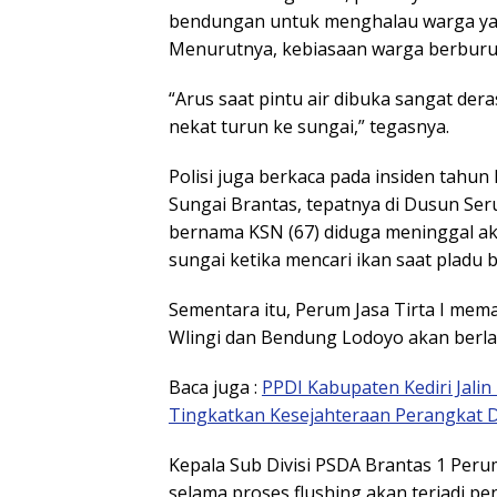
bendungan untuk menghalau warga yan
Menurutnya, kebiasaan warga berburu i
“Arus saat pintu air dibuka sangat der
nekat turun ke sungai,” tegasnya.
Polisi juga berkaca pada insiden tahun 
Sungai Brantas, tepatnya di Dusun Se
bernama KSN (67) diduga meninggal aki
sungai ketika mencari ikan saat pladu 
Sementara itu, Perum Jasa Tirta I mem
Wlingi dan Bendung Lodoyo akan berla
Baca juga :
PPDI Kabupaten Kediri Jali
Tingkatkan Kesejahteraan Perangkat 
Kepala Sub Divisi PSDA Brantas 1 Perum
selama proses flushing akan terjadi pen