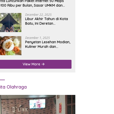
tta Luncurkan Paket Internet 50 Mbps
100 Ribu per Bulan, Sasar UMKM dan
umah Tangga
December 22, 2025
Libur Akhir Tahun di Kota
Batu, Ini Deretan
Campground Favorit untuk
Wisata Alam
December 1, 2025
Penyetan Lesehan Modian,
Kuliner Murah dan
Mengenyangkan di Depan
Kantor Disdukcapil
Nganjuk
View More
ita Olahraga