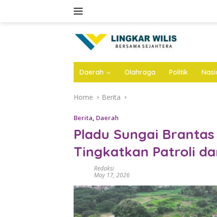
Skip
to
content
Daerah
Olahraga
Politik
Nasi
Home
Berita
Berita
,
Daerah
Pladu Sungai Brantas D
Tingkatkan Patroli 
Redaksi
May 17, 2026