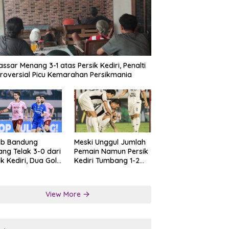
ssar Menang 3-1 atas Persik Kediri, Penalti
roversial Picu Kemarahan Persikmania
ib Bandung
Meski Unggul Jumlah
ng Telak 3-0 dari
Pemain Namun Persik
ik Kediri, Dua Gol
Kediri Tumbang 1-2
at Tendangan
dari Persis Solo
lti
View More