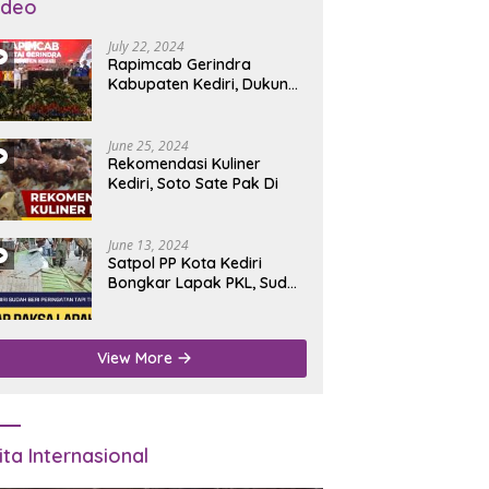
ideo
July 22, 2024
Rapimcab Gerindra
Kabupaten Kediri, Dukung
Dhito Kembali Jadi Bupati
June 25, 2024
Rekomendasi Kuliner
Kediri, Soto Sate Pak Di
June 13, 2024
Satpol PP Kota Kediri
Bongkar Lapak PKL, Sudah
Diperingatkan Tapi Tidak
Digubris
View More
ita Internasional