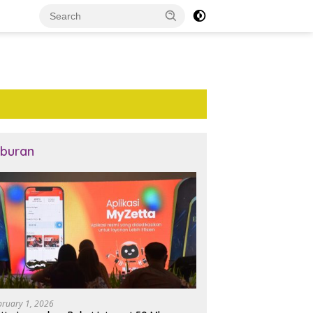
iburan
bruary 1, 2026