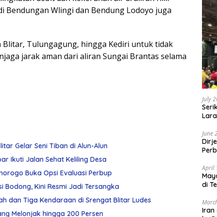
as di Bendungan Wlingi dan Bendung Lodoyo juga
Blitar, Tulungagung, hingga Kediri untuk tidak
njaga jarak aman dari aliran Sungai Brantas selama
July 
Seri
Lara
Sebu
June 
Dirj
tar Gelar Seni Tiban di Alun-Alun
Perb
 Ikuti Jalan Sehat Keliling Desa
April
norogo Buka Opsi Evaluasi Perbup
May
di T
si Bodong, Kini Resmi Jadi Tersangka
ah dan Tiga Kendaraan di Srengat Blitar Ludes
March
Iran
bang Melonjak hingga 200 Persen