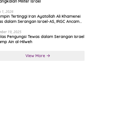
angkalan Militer Israel
 1, 2026
mpin Tertinggi Iran Ayatollah Ali Khamenei
s dalam Serangan Israel-AS, IRGC Ancam
san Tegas
mber 19, 2025
las Pengungsi Tewas dalam Serangan Israel
amp Ain al-Hilweh
View More