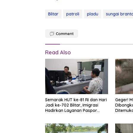
Blitar
patroli
pladu
sungai brant
Comment
Read Also
Semarak HUT ke-81 RI dan Hari
Geger! M
Jadi ke-702 Blitar, Imigrasi
Dibongka
Hadirkan Layanan Paspor
Ditemuk
Akhir Pekan