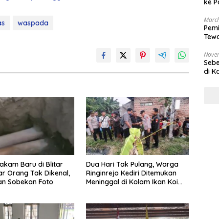
ke P
March
as
waspada
Pemi
Tewa
Bala
Nove
Sebe
di K
akam Baru di Blitar
Dua Hari Tak Pulang, Warga
r Orang Tak Dikenal,
Ringinrejo Kediri Ditemukan
an Sobekan Foto
Meninggal di Kolam Ikan Koi
Blitar