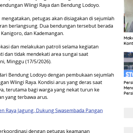
 Bendungan Wlingi Raya dan Bendung Lodoyo.
i mengatakan, petugas akan disiagakan di sejumlah
oran berlangsung. Dua bendungan tersebut berada
, Kanigoro, dan Kademangan.
Maka
Kont
kasi dan melakukan patroli selama kegiatan
ti dan tidak mendekati area sungai saat
i, Minggu (17/5/2026).
i dari Bendung Lodoyo dengan pembukaan sejumlah
gan Wlingi Raya. Kondisi arus yang deras saat
Pers
Mena
aya, terutama bagi warga yang nekat turun ke
Pers
n yang terbawa arus.
Lew
Pena
anen Raya Jagung, Dukung Swasembada Pangan
erkoordinasi dengan petugas keamanan