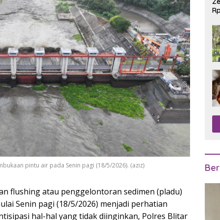
Ze
Rp
R
kaan pintu air pada Senin pagi (18/5/2026). (aziz)
Ber
an flushing atau penggelontoran sedimen (pladu)
ulai Senin pagi (18/5/2026) menjadi perhatian
isipasi hal-hal yang tidak diinginkan, Polres Blitar