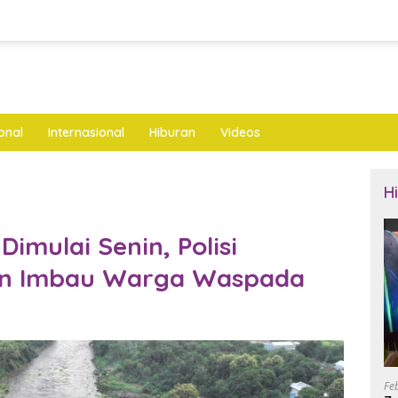
onal
Internasional
Hiburan
Videos
H
imulai Senin, Polisi
dan Imbau Warga Waspada
Fe