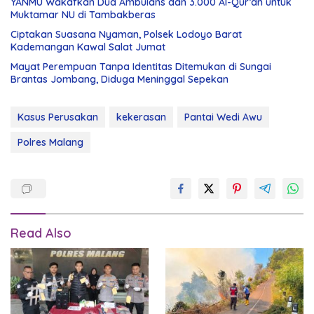
YANMU Wakafkan Dua Ambulans dan 3.000 Al-Qur’an untuk
Muktamar NU di Tambakberas
Ciptakan Suasana Nyaman, Polsek Lodoyo Barat
Kademangan Kawal Salat Jumat
Mayat Perempuan Tanpa Identitas Ditemukan di Sungai
Brantas Jombang, Diduga Meninggal Sepekan
Kasus Perusakan
kekerasan
Pantai Wedi Awu
Polres Malang
Read Also