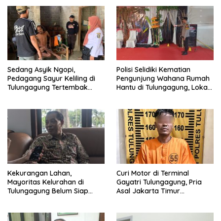
Sedang Asyik Ngopi,
Polisi Selidiki Kematian
Pedagang Sayur Keliling di
Pengunjung Wahana Rumah
Tulungagung Tertembak
Hantu di Tulungagung, Lokasi
Senapan Angin
Ditutup Sementara
Kekurangan Lahan,
Curi Motor di Terminal
Mayoritas Kelurahan di
Gayatri Tulungagung, Pria
Tulungagung Belum Siap
Asal Jakarta Timur
Bangun Gerai KDKMP
Ditangkap di Tawangmangu