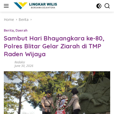
Skip
to
content
Home
Berita
Berita
,
Daerah
Sambut Hari Bhayangkara ke-80,
Polres Blitar Gelar Ziarah di TMP
Raden Wijaya
Redaksi
June 30, 2026