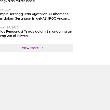
angkalan Militer Israel
 1, 2026
mpin Tertinggi Iran Ayatollah Ali Khamenei
s dalam Serangan Israel-AS, IRGC Ancam
san Tegas
mber 19, 2025
las Pengungsi Tewas dalam Serangan Israel
amp Ain al-Hilweh
View More