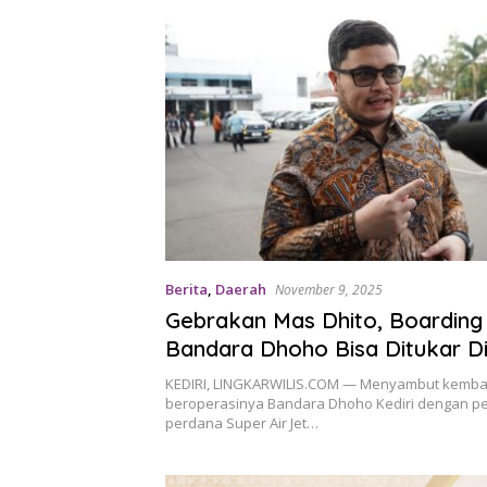
Berita
,
Daerah
November 9, 2025
Gebrakan Mas Dhito, Boarding
Bandara Dhoho Bisa Ditukar D
Hotel dan Tiket Wisata Gratis
KEDIRI, LINGKARWILIS.COM — Menyambut kemba
beroperasinya Bandara Dhoho Kediri dengan 
perdana Super Air Jet…