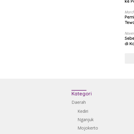
ke P
March
Pemi
Tewa
Bala
Nove
Sebe
di K
Kategori
Daerah
Kediri
Nganjuk
Mojokerto