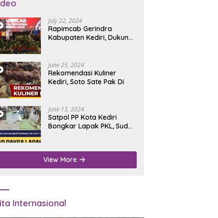
ideo
July 22, 2024
Rapimcab Gerindra
Kabupaten Kediri, Dukung
Dhito Kembali Jadi Bupati
June 25, 2024
Rekomendasi Kuliner
Kediri, Soto Sate Pak Di
June 13, 2024
Satpol PP Kota Kediri
Bongkar Lapak PKL, Sudah
Diperingatkan Tapi Tidak
Digubris
View More
ita Internasional