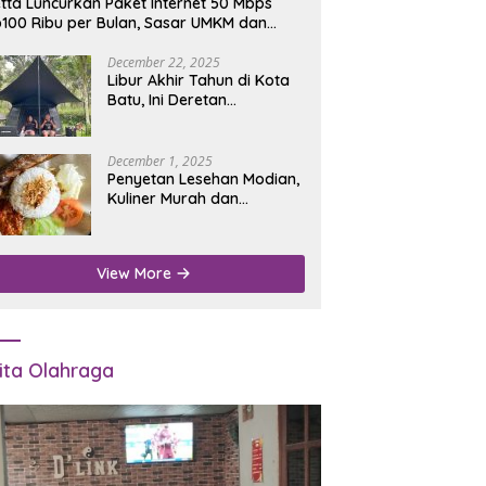
tta Luncurkan Paket Internet 50 Mbps
100 Ribu per Bulan, Sasar UMKM dan
umah Tangga
December 22, 2025
Libur Akhir Tahun di Kota
Batu, Ini Deretan
Campground Favorit untuk
Wisata Alam
December 1, 2025
Penyetan Lesehan Modian,
Kuliner Murah dan
Mengenyangkan di Depan
Kantor Disdukcapil
Nganjuk
View More
ita Olahraga