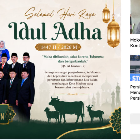
Maka
Kont
Pers
Mena
Pers
Lew
Pena