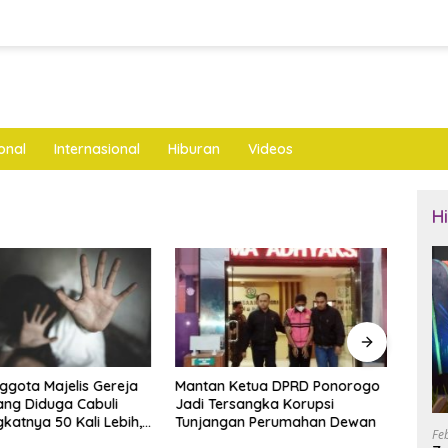
onal
Internasional
Hiburan
Videos
H
nggota Majelis Gereja
Mantan Ketua DPRD Ponorogo
LKNU
ng Diduga Cabuli
Jadi Tersangka Korupsi
Keseh
katnya 50 Kali Lebih,
Tunjangan Perumahan Dewan
Layan
Fe
ya