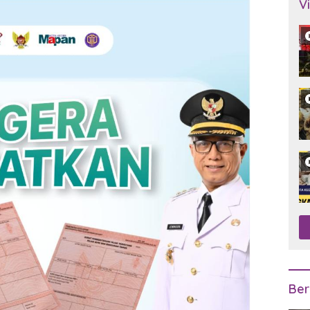
V
Ber