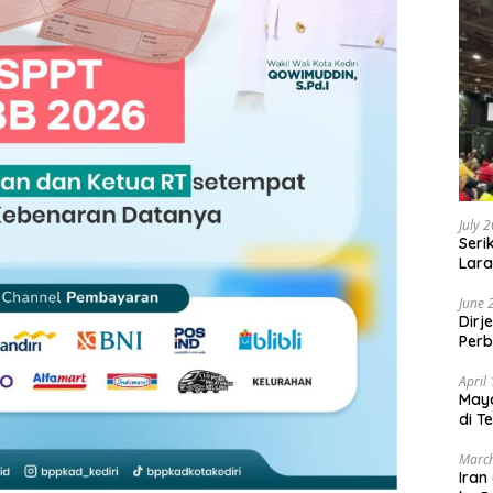
July 
Seri
Lara
Sebu
June 
Dirj
Perb
April
May
di T
March
Iran