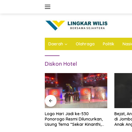
Skip
to
content
Daerah
Olahraga
Politik
Nasi
Diskon Hotel
n Atap Stadion
Logo Hari Jadi ke-530
Bejat, A
Dianggarkan Rp57
Ponorogo Resmi Diluncurkan,
di Jomba
 Ini Infonya
Usung Tema “Sekar Kinanthi,
Anak Ang
Wening Daya”
Ini Infon