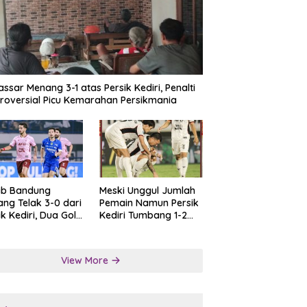
ssar Menang 3-1 atas Persik Kediri, Penalti
roversial Picu Kemarahan Persikmania
ib Bandung
Meski Unggul Jumlah
ng Telak 3-0 dari
Pemain Namun Persik
ik Kediri, Dua Gol
Kediri Tumbang 1-2
at Tendangan
dari Persis Solo
lti
View More