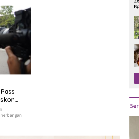
Ze
Rp
R
 Pass
iskon
Ber
li
penerbangan