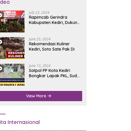
ideo
July 22, 2024
Rapimcab Gerindra
Kabupaten Kediri, Dukung
Dhito Kembali Jadi Bupati
June 25, 2024
Rekomendasi Kuliner
Kediri, Soto Sate Pak Di
June 13, 2024
Satpol PP Kota Kediri
Bongkar Lapak PKL, Sudah
Diperingatkan Tapi Tidak
Digubris
View More
ita Internasional