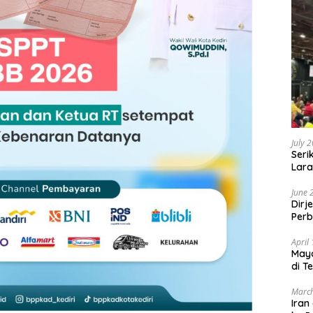
July 
Seri
Lara
Sebu
June 
Dirj
Perb
April
May
di T
March
Iran