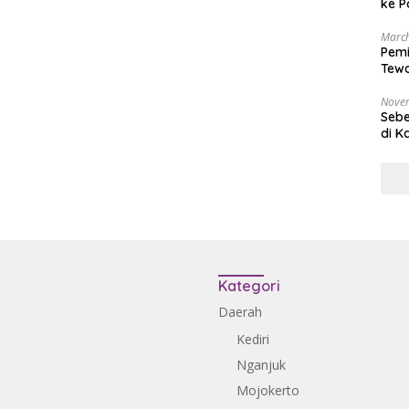
ke P
March
Pemi
Tewa
Bala
Nove
Sebe
di K
Kategori
Daerah
Kediri
Nganjuk
Mojokerto