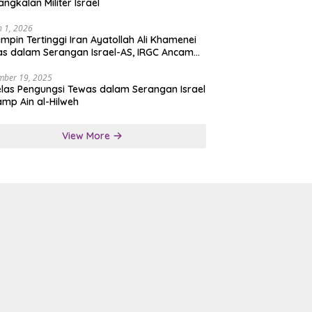
angkalan Militer Israel
 1, 2026
mpin Tertinggi Iran Ayatollah Ali Khamenei
s dalam Serangan Israel-AS, IRGC Ancam
san Tegas
mber 19, 2025
las Pengungsi Tewas dalam Serangan Israel
amp Ain al-Hilweh
View More