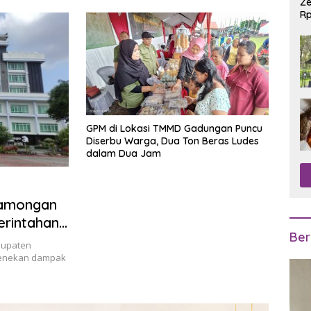
Ze
Rp
R
GPM di Lokasi TMMD Gadungan Puncu
Diserbu Warga, Dua Ton Beras Ludes
dalam Dua Jam
Lamongan
erintahan
Ber
bupaten
menekan dampak