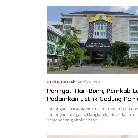
Berita
,
Daerah
April 26, 2026
Peringati Hari Bumi, Pemkab 
Padamkan Listrik Gedung Pem
Selama Dua Jam
Lamongan, LINGKARWILIS.COM – Pemerintah Ka
Lamongan mengambil langkah konkret dalam 
pemanasan global dengan…