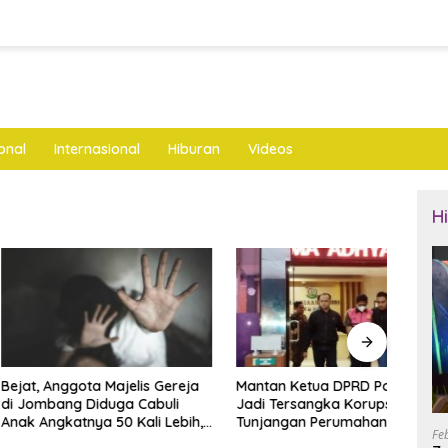
onal
Internasional
Hiburan
Videos
H
nggota Majelis Gereja
Mantan Ketua DPRD Ponorogo
LKNU
ng Diduga Cabuli
Jadi Tersangka Korupsi
Keseh
katnya 50 Kali Lebih,
Tunjangan Perumahan Dewan
Layan
Fe
ya