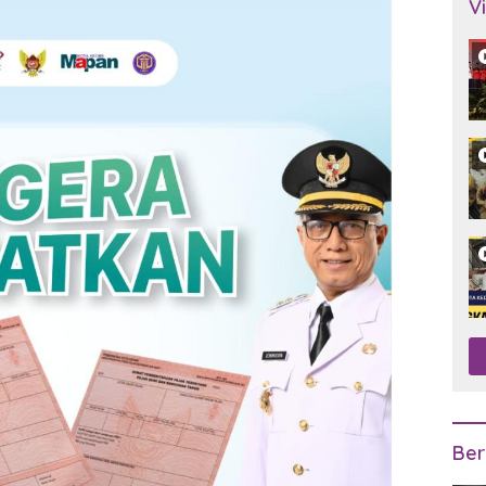
V
Ber