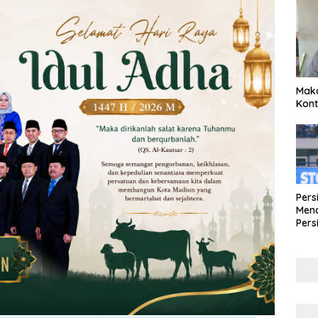
Maka
Kont
Pers
Mena
Pers
Lew
Pena