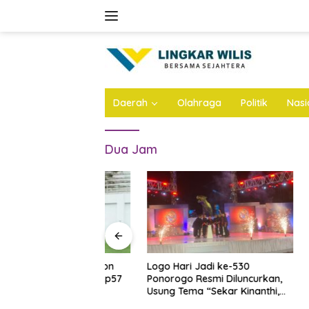
Skip
to
content
Daerah
Olahraga
Politik
Nasi
Dua Jam
n Atap Stadion
Logo Hari Jadi ke-530
Bejat, A
Dianggarkan Rp57
Ponorogo Resmi Diluncurkan,
di Jomba
 Ini Infonya
Usung Tema “Sekar Kinanthi,
Anak Ang
Wening Daya”
Ini Infon