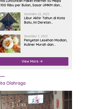
tta Luncurkan Paket Internet 50 Mbps
100 Ribu per Bulan, Sasar UMKM dan
umah Tangga
December 22, 2025
Libur Akhir Tahun di Kota
Batu, Ini Deretan
Campground Favorit untuk
Wisata Alam
December 1, 2025
Penyetan Lesehan Modian,
Kuliner Murah dan
Mengenyangkan di Depan
Kantor Disdukcapil
Nganjuk
View More
ita Olahraga