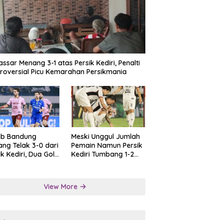
ssar Menang 3-1 atas Persik Kediri, Penalti
roversial Picu Kemarahan Persikmania
ib Bandung
Meski Unggul Jumlah
ng Telak 3-0 dari
Pemain Namun Persik
ik Kediri, Dua Gol
Kediri Tumbang 1-2
at Tendangan
dari Persis Solo
lti
View More