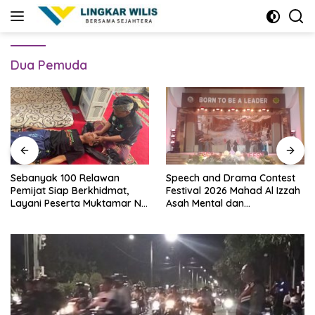
Skip
to
content
Dua Pemuda
Sebanyak 100 Relawan
Speech and Drama Contest
Pemijat Siap Berkhidmat,
Festival 2026 Mahad Al Izzah
Layani Peserta Muktamar NU
Asah Mental dan
Secara Gratis
Kepercayaan Diri Santri