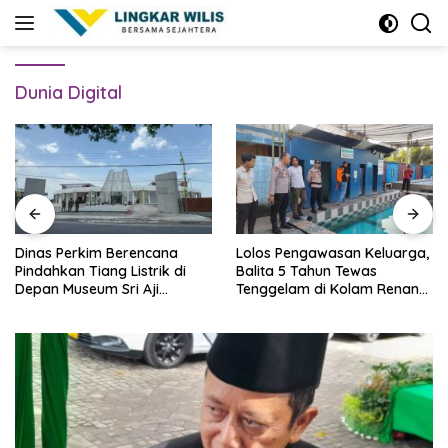
Skip
to
content
Dunia Digital
Dinas Perkim Berencana
Lolos Pengawasan Keluarga,
Pindahkan Tiang Listrik di
Balita 5 Tahun Tewas
Depan Museum Sri Aji
Tenggelam di Kolam Renang
Joyoboyo
Blitar