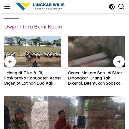
Skip
to
content
Dwipantara Bumi Kediri
Jelang HUT ke-81 RI,
Geger! Makam Baru di Blitar
Paskibraka Kabupaten Kediri
Dibongkar Orang Tak
Digenjot Latihan Dua Kali
Dikenal, Ditemukan Sobekan
Sehari
Foto