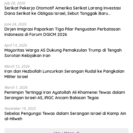
July 20, 2026
Serikat Pekerja Otomotif Amerika Serikat Larang Investasi
Dana Serikat ke Obligasi Israel, Sebut Tonggak Baru
Solidaritas untuk Palestina
June 24, 2026
Dirjen Imigrasi Paparkan Tiga Pilar Penguatan Perbatasan
Indonesia di Forum DGICM 2026
April 13, 2026
Mayoritas Warga AS Dukung Pemakzulan Trump di Tengah
Sorotan Kebijakan Iran
March 12, 2026
Iran dan Hezbollah Luncurkan Serangan Rudal ke Pangkalan
Militer Israel
March 1, 2026
Pemimpin Tertinggi Iran Ayatollah Ali Khamenei Tewas dalam
Serangan Israel-AS, IRGC Ancam Balasan Tegas
November 19, 2025
Sebelas Pengungsi Tewas dalam Serangan Israel di Kamp Ain
al-Hilweh