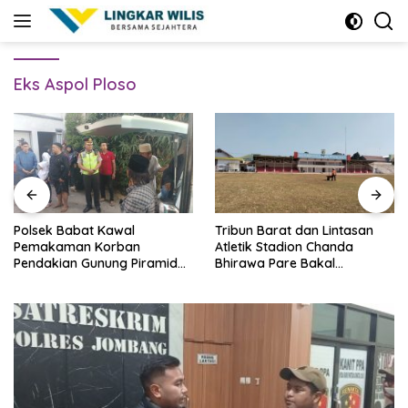
Skip
to
content
Eks Aspol Ploso
Polsek Babat Kawal
Tribun Barat dan Lintasan
Pemakaman Korban
Atletik Stadion Chanda
Pendakian Gunung Piramid
Bhirawa Pare Bakal
Bondowoso
Direnovasi