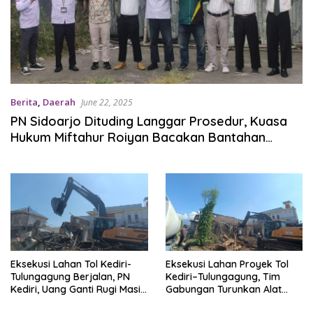
Berita
,
Daerah
June 22, 2025
PN Sidoarjo Dituding Langgar Prosedur, Kuasa
Hukum Miftahur Roiyan Bacakan Bantahan
Eksekusi Tambak Oso
Eksekusi Lahan Tol Kediri-
Eksekusi Lahan Proyek Tol
Tulungagung Berjalan, PN
Kediri–Tulungagung, Tim
Kediri, Uang Ganti Rugi Masih
Gabungan Turunkan Alat
Belum Diambil
Berat