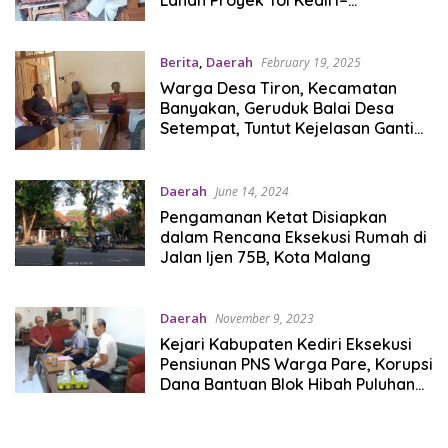
Tulungagung Mandek, Begini
Jawaban Bu Kades
Berita
,
Daerah
February 19, 2025
Warga Desa Tiron, Kecamatan
Banyakan, Geruduk Balai Desa
Setempat, Tuntut Kejelasan Ganti
Rugi Eksekusi Lahan
Daerah
June 14, 2024
Pengamanan Ketat Disiapkan
dalam Rencana Eksekusi Rumah di
Jalan Ijen 75B, Kota Malang
Daerah
November 9, 2023
Kejari Kabupaten Kediri Eksekusi
Pensiunan PNS Warga Pare, Korupsi
Dana Bantuan Blok Hibah Puluhan
Juta