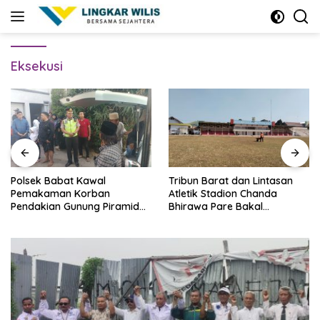
Skip
to
content
Eksekusi
Polsek Babat Kawal
Tribun Barat dan Lintasan
Pemakaman Korban
Atletik Stadion Chanda
Pendakian Gunung Piramid
Bhirawa Pare Bakal
Bondowoso
Direnovasi