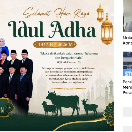
Maka
Kont
Pers
Mena
Pers
Lew
Pena