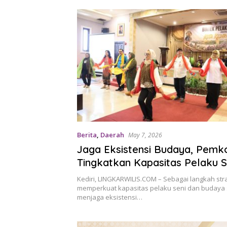
Berita
,
Daerah
May 7, 2026
Jaga Eksistensi Budaya, Pemko
Tingkatkan Kapasitas Pelaku S
Budaya Melalui Bimtek
Kediri, LINGKARWILIS.COM – Sebagai langkah str
memperkuat kapasitas pelaku seni dan budaya 
menjaga eksistensi…