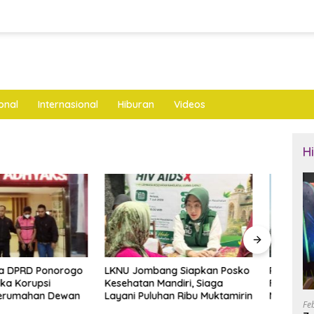
onal
Internasional
Hiburan
Videos
H
mbang Siapkan Posko
Pembangunan Amphitheater,
Bupa
n Mandiri, Siaga
Fasad, dan Akses Masuk
Ayah 
uluhan Ribu Muktamirin
Museum Sri Aji Joyoboyo
Raih
Fe
Dianggarkan Rp4,6 Miliar
Rama