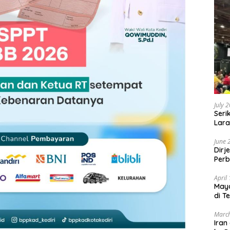
July 
Seri
Lara
Sebu
June 
Dirj
Perb
April
May
di T
March
Iran