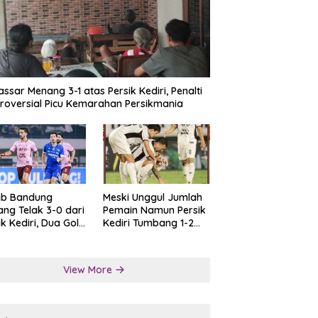
ssar Menang 3-1 atas Persik Kediri, Penalti
roversial Picu Kemarahan Persikmania
ib Bandung
Meski Unggul Jumlah
ng Telak 3-0 dari
Pemain Namun Persik
ik Kediri, Dua Gol
Kediri Tumbang 1-2
at Tendangan
dari Persis Solo
lti
View More