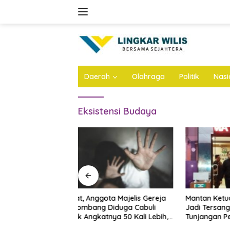
Skip
to
content
Daerah
Olahraga
Politik
Nasi
Eksistensi Budaya
ta Majelis Gereja
Mantan Ketua DPRD Ponorogo
LKNU Jo
Diduga Cabuli
Jadi Tersangka Korupsi
Kesehata
ya 50 Kali Lebih,
Tunjangan Perumahan Dewan
Layani P