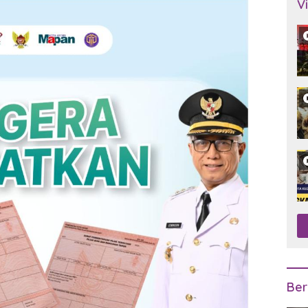
V
Ber