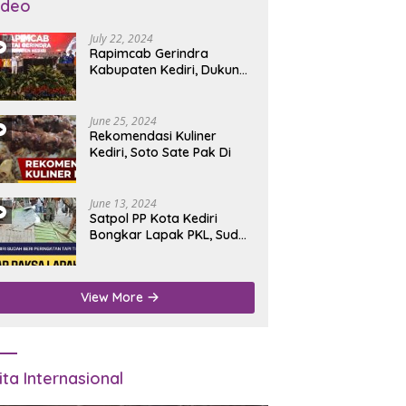
ideo
July 22, 2024
Rapimcab Gerindra
Kabupaten Kediri, Dukung
Dhito Kembali Jadi Bupati
June 25, 2024
Rekomendasi Kuliner
Kediri, Soto Sate Pak Di
June 13, 2024
Satpol PP Kota Kediri
Bongkar Lapak PKL, Sudah
Diperingatkan Tapi Tidak
Digubris
View More
ita Internasional