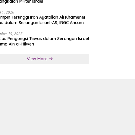
angkalan Militer Israel
 1, 2026
mpin Tertinggi Iran Ayatollah Ali Khamenei
s dalam Serangan Israel-AS, IRGC Ancam
san Tegas
mber 19, 2025
las Pengungsi Tewas dalam Serangan Israel
amp Ain al-Hilweh
View More