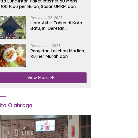
tta Luncurkan Paket Internet 50 Mbps
100 Ribu per Bulan, Sasar UMKM dan
umah Tangga
December 22, 2025
Libur Akhir Tahun di Kota
Batu, Ini Deretan
Campground Favorit untuk
Wisata Alam
December 1, 2025
Penyetan Lesehan Modian,
Kuliner Murah dan
Mengenyangkan di Depan
Kantor Disdukcapil
Nganjuk
View More
ita Olahraga