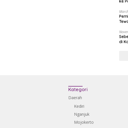
ke P
March
Pemi
Tewa
Bala
Nove
Sebe
di K
Kategori
Daerah
Kediri
Nganjuk
Mojokerto