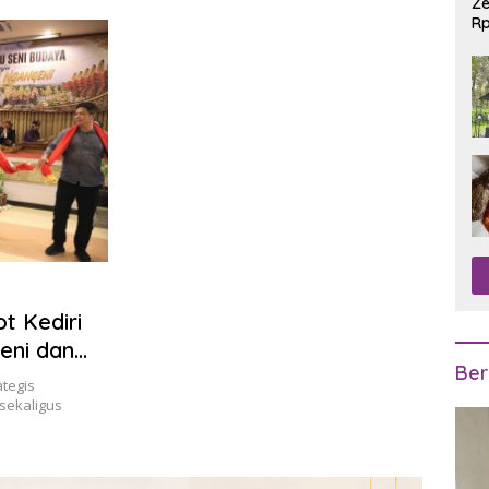
Ze
Rp
R
t Kediri
eni dan
Ber
ategis
sekaligus