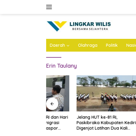
Skip
to
content
Daerah
Olahraga
Politik
Nasi
Erin Taulany
 ke-81 RI dan Hari
Jelang HUT ke-81 RI,
Geger! M
litar, Imigrasi
Paskibraka Kabupaten Kediri
Dibongka
yanan Paspor
Digenjot Latihan Dua Kali
Ditemuk
Sehari