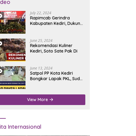
ideo
July 22, 2024
Rapimcab Gerindra
Kabupaten Kediri, Dukung
Dhito Kembali Jadi Bupati
June 25, 2024
Rekomendasi Kuliner
Kediri, Soto Sate Pak Di
June 13, 2024
Satpol PP Kota Kediri
Bongkar Lapak PKL, Sudah
Diperingatkan Tapi Tidak
Digubris
View More
ita Internasional