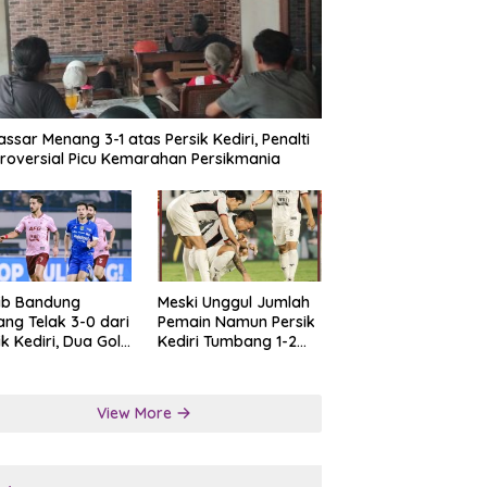
ssar Menang 3-1 atas Persik Kediri, Penalti
roversial Picu Kemarahan Persikmania
ib Bandung
Meski Unggul Jumlah
ng Telak 3-0 dari
Pemain Namun Persik
ik Kediri, Dua Gol
Kediri Tumbang 1-2
at Tendangan
dari Persis Solo
lti
View More