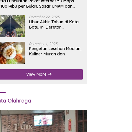
tta Luncurkan Paket Internet 50 Mbps
100 Ribu per Bulan, Sasar UMKM dan
umah Tangga
December 22, 2025
Libur Akhir Tahun di Kota
Batu, Ini Deretan
Campground Favorit untuk
Wisata Alam
December 1, 2025
Penyetan Lesehan Modian,
Kuliner Murah dan
Mengenyangkan di Depan
Kantor Disdukcapil
Nganjuk
View More
ita Olahraga