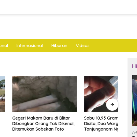
onal
Internasional
Hiburan
Videos
H
akam Baru di Blitar
Sabu 10,93 Gram Siap Edar
Rake
r Orang Tak Dikenal,
Disita, Dua Warga
Andik
an Sobekan Foto
Tanjunganom Nganjuk
Targe
Fe
Diamankan