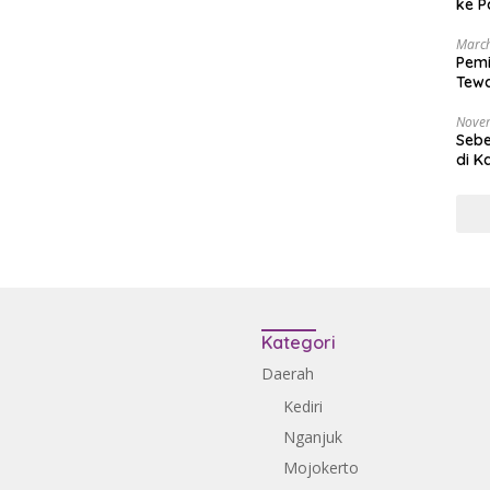
ke P
March
Pemi
Tewa
Bala
Nove
Sebe
di K
Kategori
Daerah
Kediri
Nganjuk
Mojokerto