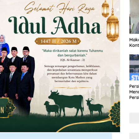
Maka
Kont
Pers
Mena
Pers
Lew
Pena