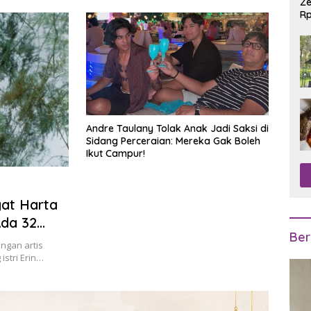
Ze
Rp
R
Andre Taulany Tolak Anak Jadi Saksi di
Sidang Perceraian: Mereka Gak Boleh
Ikut Campur!
gat Harta
Ada 32
Ber
ngan artis
stri Erin…