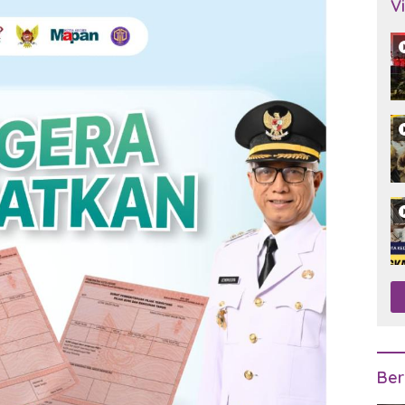
V
Ber