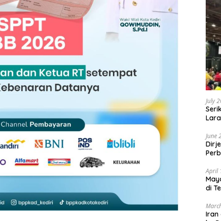
July 
Seri
Lara
Sebu
June 
Dirj
Perb
April
May
di T
March
Iran