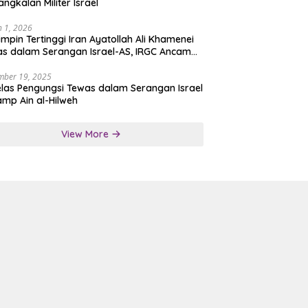
angkalan Militer Israel
 1, 2026
mpin Tertinggi Iran Ayatollah Ali Khamenei
s dalam Serangan Israel-AS, IRGC Ancam
san Tegas
mber 19, 2025
las Pengungsi Tewas dalam Serangan Israel
amp Ain al-Hilweh
View More