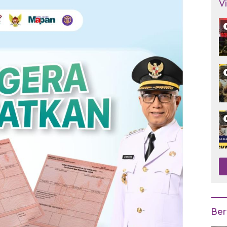
V
Ber