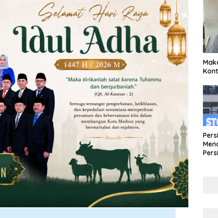
Maka
Kont
Pers
Mena
Pers
Lew
Pena