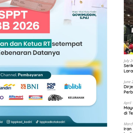
July 
Seri
Lara
Sebu
June 
Dirj
Perb
April
May
di T
March
Iran