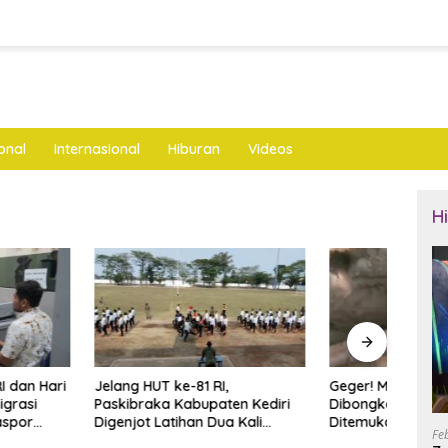
onal
Internasional
Hiburan
Videos
H
UT ke-81 RI,
Geger! Makam Baru di Blitar
Sabu 
ka Kabupaten Kediri
Dibongkar Orang Tak Dikenal,
Disit
 Latihan Dua Kali
Ditemukan Sobekan Foto
Tanj
Fe
Diam