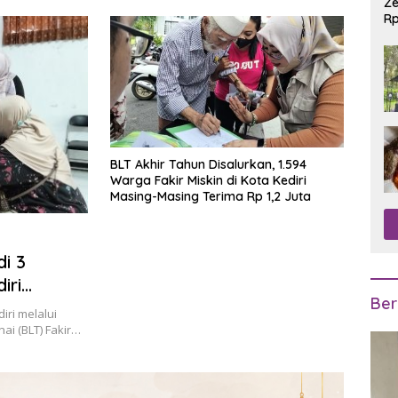
Ze
Rp
R
BLT Akhir Tahun Disalurkan, 1.594
Warga Fakir Miskin di Kota Kediri
Masing-Masing Terima Rp 1,2 Juta
i 3
iri
Ber
iri melalui
ai (BLT) Fakir…