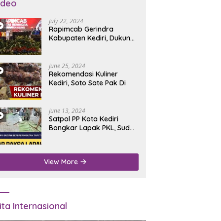
ideo
July 22, 2024
Rapimcab Gerindra
Kabupaten Kediri, Dukung
Dhito Kembali Jadi Bupati
June 25, 2024
Rekomendasi Kuliner
Kediri, Soto Sate Pak Di
June 13, 2024
Satpol PP Kota Kediri
Bongkar Lapak PKL, Sudah
Diperingatkan Tapi Tidak
Digubris
View More
ita Internasional