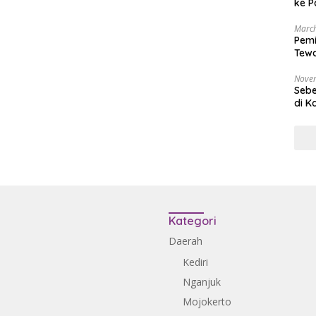
ke P
March
Pemi
Tewa
Bala
Nove
Sebe
di K
Kategori
Daerah
Kediri
Nganjuk
Mojokerto