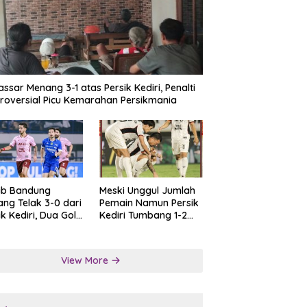
ssar Menang 3-1 atas Persik Kediri, Penalti
roversial Picu Kemarahan Persikmania
ib Bandung
Meski Unggul Jumlah
ng Telak 3-0 dari
Pemain Namun Persik
ik Kediri, Dua Gol
Kediri Tumbang 1-2
at Tendangan
dari Persis Solo
lti
View More