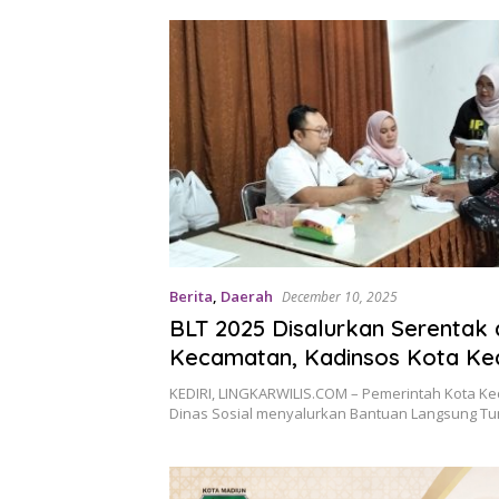
Berita
,
Daerah
December 10, 2025
BLT 2025 Disalurkan Serentak d
Kecamatan, Kadinsos Kota Ked
Pastikan Tepat Sasaran
KEDIRI, LINGKARWILIS.COM – Pemerintah Kota Ked
Dinas Sosial menyalurkan Bantuan Langsung Tun