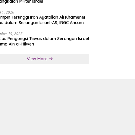
angkalan Militer Israel
 1, 2026
mpin Tertinggi Iran Ayatollah Ali Khamenei
s dalam Serangan Israel-AS, IRGC Ancam
san Tegas
mber 19, 2025
las Pengungsi Tewas dalam Serangan Israel
amp Ain al-Hilweh
View More