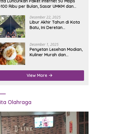
tta Luncurkan Paket Internet 50 Mbps
100 Ribu per Bulan, Sasar UMKM dan
umah Tangga
December 22, 2025
Libur Akhir Tahun di Kota
Batu, Ini Deretan
Campground Favorit untuk
Wisata Alam
December 1, 2025
Penyetan Lesehan Modian,
Kuliner Murah dan
Mengenyangkan di Depan
Kantor Disdukcapil
Nganjuk
View More
ita Olahraga