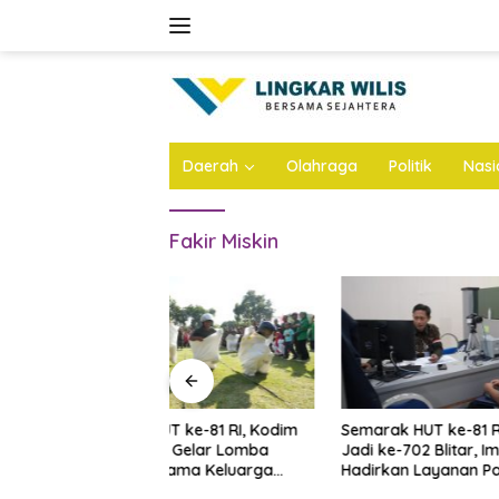
Skip
to
content
Daerah
Olahraga
Politik
Nasi
Fakir Miskin
 ke-81 RI, Kodim
Semarak HUT ke-81 RI dan Hari
Jelang H
 Gelar Lomba
Jadi ke-702 Blitar, Imigrasi
Paskibra
ama Keluarga
Hadirkan Layanan Paspor
Digenjot
Akhir Pekan
Sehari