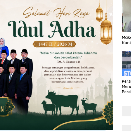
Maka
Kont
Pers
Mena
Pers
Lew
Pena