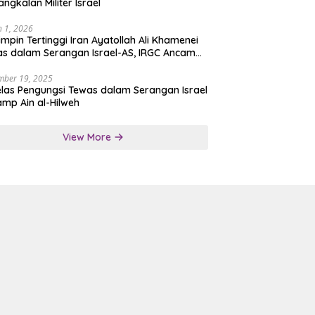
angkalan Militer Israel
 1, 2026
mpin Tertinggi Iran Ayatollah Ali Khamenei
s dalam Serangan Israel-AS, IRGC Ancam
san Tegas
mber 19, 2025
las Pengungsi Tewas dalam Serangan Israel
amp Ain al-Hilweh
View More