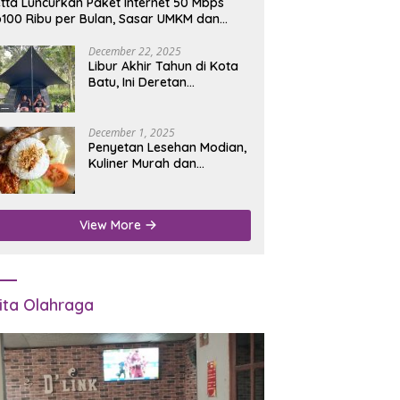
tta Luncurkan Paket Internet 50 Mbps
100 Ribu per Bulan, Sasar UMKM dan
umah Tangga
December 22, 2025
Libur Akhir Tahun di Kota
Batu, Ini Deretan
Campground Favorit untuk
Wisata Alam
December 1, 2025
Penyetan Lesehan Modian,
Kuliner Murah dan
Mengenyangkan di Depan
Kantor Disdukcapil
Nganjuk
View More
ita Olahraga