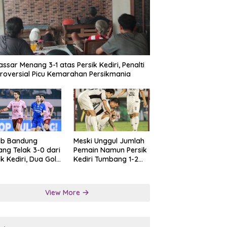
ssar Menang 3-1 atas Persik Kediri, Penalti
roversial Picu Kemarahan Persikmania
ib Bandung
Meski Unggul Jumlah
ng Telak 3-0 dari
Pemain Namun Persik
ik Kediri, Dua Gol
Kediri Tumbang 1-2
at Tendangan
dari Persis Solo
lti
View More