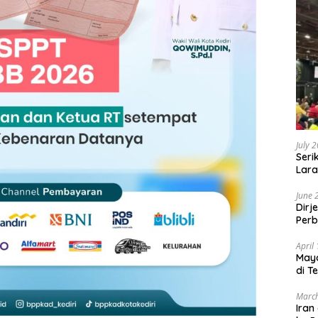
July 
Seri
Lara
Sebu
June 
Dirj
Perb
April
May
di T
March
Iran