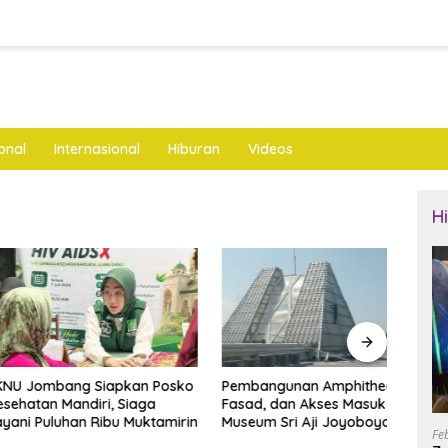
onal
Internasional
Hiburan
Videos
H
mbang Siapkan Posko
Pembangunan Amphitheater,
Bupa
n Mandiri, Siaga
Fasad, dan Akses Masuk
Ayah 
uluhan Ribu Muktamirin
Museum Sri Aji Joyoboyo
Raih
Fe
Dianggarkan Rp4,6 Miliar
Rama