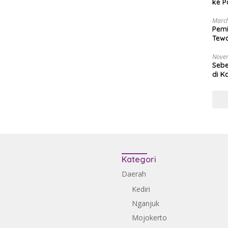
ke P
March
Pemi
Tewa
Bala
Nove
Sebe
di K
Kategori
Daerah
Kediri
Nganjuk
Mojokerto