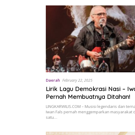
Daerah
February 22, 2025
Lirik Lagu Demokrasi Nasi – Iw
Pernah Membuatnya Ditahan!
LINGKARWILIS.COM – Musisi legendaris dan tern
Iwan Fals pernah menggemparkan masyarakat 
satu…