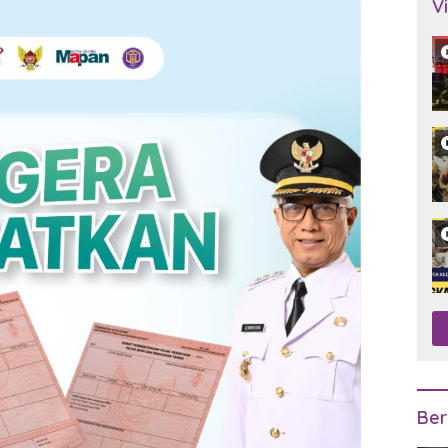
V
Ber