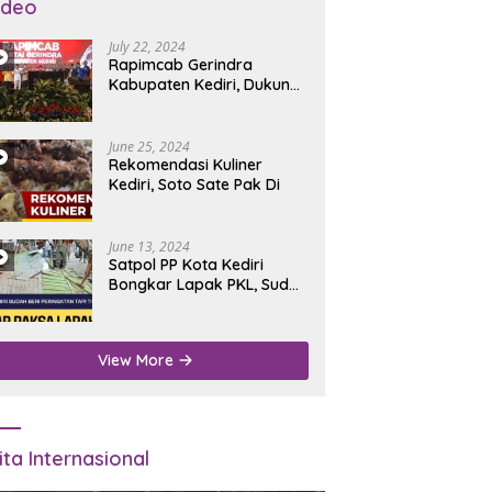
ideo
July 22, 2024
Rapimcab Gerindra
Kabupaten Kediri, Dukung
Dhito Kembali Jadi Bupati
June 25, 2024
Rekomendasi Kuliner
Kediri, Soto Sate Pak Di
June 13, 2024
Satpol PP Kota Kediri
Bongkar Lapak PKL, Sudah
Diperingatkan Tapi Tidak
Digubris
View More
ita Internasional