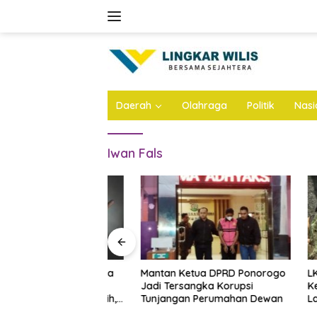
Skip
to
content
Daerah
Olahraga
Politik
Nasi
Iwan Fals
ta Majelis Gereja
Mantan Ketua DPRD Ponorogo
LKNU Jo
Diduga Cabuli
Jadi Tersangka Korupsi
Kesehata
ya 50 Kali Lebih,
Tunjangan Perumahan Dewan
Layani P