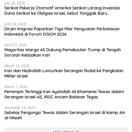
July 20, 2026
Serikat Pekerja Otomotif Amerika Serikat Larang Investasi
Dana Serikat ke Obligasi Israel, Sebut Tonggak Baru
Solidaritas untuk Palestina
June 24, 2026
Dirjen Imigrasi Paparkan Tiga Pilar Penguatan Perbatasan
Indonesia di Forum DGICM 2026
April 13, 2026
Mayoritas Warga AS Dukung Pemakzulan Trump di Tengah
Sorotan Kebijakan Iran
March 12, 2026
Iran dan Hezbollah Luncurkan Serangan Rudal ke Pangkalan
Militer Israel
March 1, 2026
Pemimpin Tertinggi Iran Ayatollah Ali Khamenei Tewas dalam
Serangan Israel-AS, IRGC Ancam Balasan Tegas
November 19, 2025
Sebelas Pengungsi Tewas dalam Serangan Israel di Kamp Ain
al-Hilweh