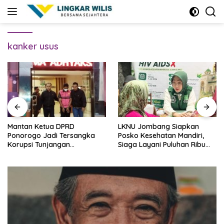
Skip
to
content
kanker usus
Mantan Ketua DPRD
LKNU Jombang Siapkan
Ponorogo Jadi Tersangka
Posko Kesehatan Mandiri,
Korupsi Tunjangan
Siaga Layani Puluhan Ribu
Perumahan Dewan
Muktamirin