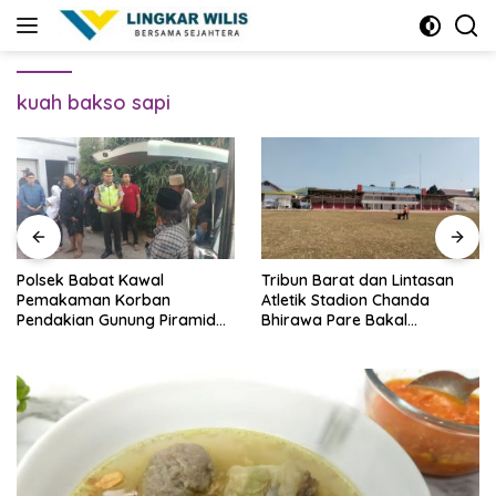
Skip
to
content
kuah bakso sapi
Polsek Babat Kawal
Tribun Barat dan Lintasan
Pemakaman Korban
Atletik Stadion Chanda
Pendakian Gunung Piramid
Bhirawa Pare Bakal
Bondowoso
Direnovasi