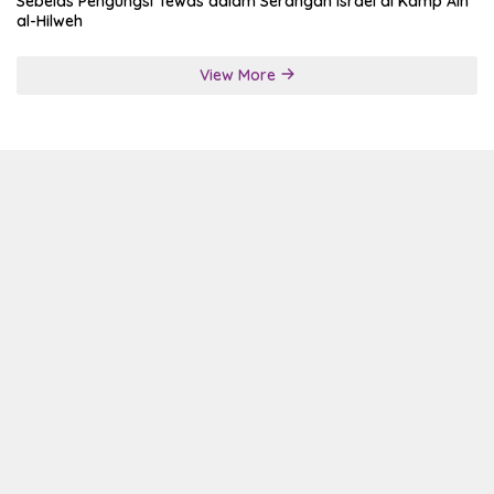
Sebelas Pengungsi Tewas dalam Serangan Israel di Kamp Ain
al-Hilweh
View More