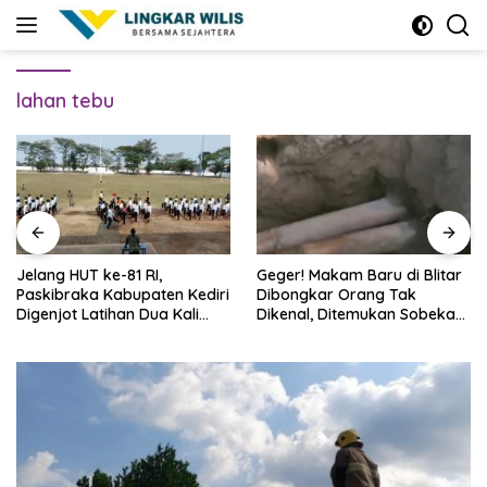
Skip
to
content
lahan tebu
Jelang HUT ke-81 RI,
Geger! Makam Baru di Blitar
Paskibraka Kabupaten Kediri
Dibongkar Orang Tak
Digenjot Latihan Dua Kali
Dikenal, Ditemukan Sobekan
Sehari
Foto