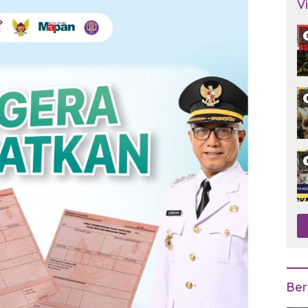
V
Ber