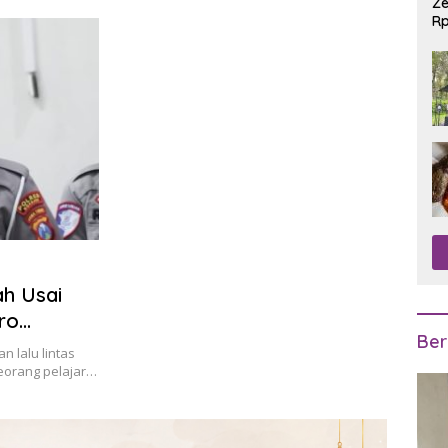
Ze
Rp
R
ah Usai
ro
Ber
 lalu lintas
Seorang pelajar…