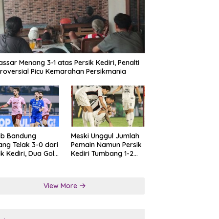
ssar Menang 3-1 atas Persik Kediri, Penalti
roversial Picu Kemarahan Persikmania
ib Bandung
Meski Unggul Jumlah
ng Telak 3-0 dari
Pemain Namun Persik
ik Kediri, Dua Gol
Kediri Tumbang 1-2
at Tendangan
dari Persis Solo
lti
View More