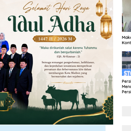
Maka
Kont
Pers
Mena
Pers
Lew
Pena