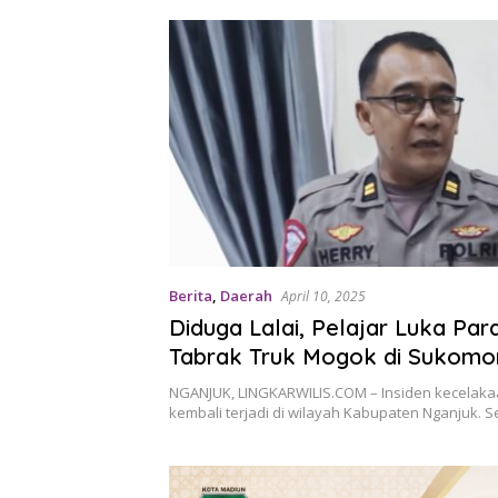
Berita
,
Daerah
April 10, 2025
Diduga Lalai, Pelajar Luka Par
Tabrak Truk Mogok di Sukomo
Nganjuk
NGANJUK, LINGKARWILIS.COM – Insiden kecelakaan
kembali terjadi di wilayah Kabupaten Nganjuk. 