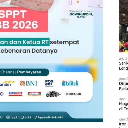
July 
Seri
Lara
Sebu
June 
Dirj
Perb
April
May
di T
March
Iran