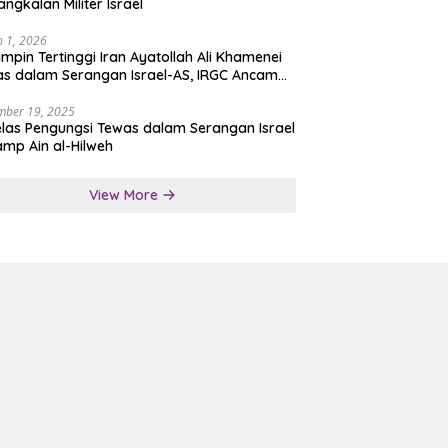
angkalan Militer Israel
 1, 2026
mpin Tertinggi Iran Ayatollah Ali Khamenei
s dalam Serangan Israel-AS, IRGC Ancam
san Tegas
mber 19, 2025
las Pengungsi Tewas dalam Serangan Israel
amp Ain al-Hilweh
View More