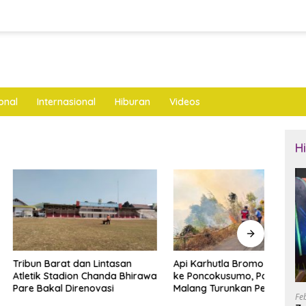
onal
Internasional
Hiburan
Videos
H
arat dan Lintasan
Api Karhutla Bromo Merembet
Tidak
Stadion Chanda Bhirawa
ke Poncokusumo, Polres
Gara 
al Direnovasi
Malang Turunkan Personel
Tebu 
Fe
Gabungan
Ngan