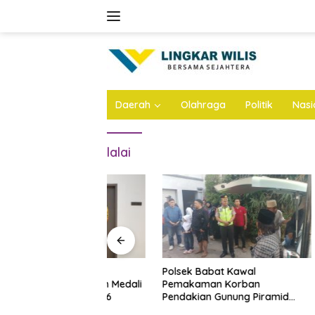
Skip
to
content
Daerah
Olahraga
Politik
Nasi
lalai
 Dhito Beri
Polsek Babat Kawal
Tribun B
ajar Peraih Medali
Pemakaman Korban
Atletik 
sional 2026
Pendakian Gunung Piramid
Pare Bak
Bondowoso