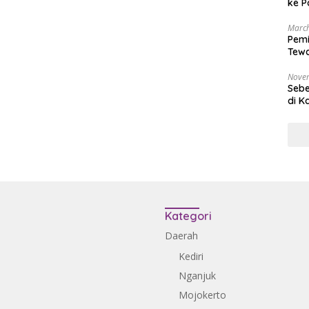
ke P
March
Pemi
Tewa
Bala
Nove
Sebe
di K
Kategori
Daerah
Kediri
Nganjuk
Mojokerto