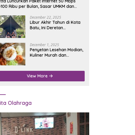
tta Luncurkan Paket Internet 50 Mbps
100 Ribu per Bulan, Sasar UMKM dan
umah Tangga
December 22, 2025
Libur Akhir Tahun di Kota
Batu, Ini Deretan
Campground Favorit untuk
Wisata Alam
December 1, 2025
Penyetan Lesehan Modian,
Kuliner Murah dan
Mengenyangkan di Depan
Kantor Disdukcapil
Nganjuk
View More
ita Olahraga