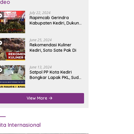
ideo
July 22, 2024
Rapimcab Gerindra
Kabupaten Kediri, Dukung
Dhito Kembali Jadi Bupati
June 25, 2024
Rekomendasi Kuliner
Kediri, Soto Sate Pak Di
June 13, 2024
Satpol PP Kota Kediri
Bongkar Lapak PKL, Sudah
Diperingatkan Tapi Tidak
Digubris
View More
ita Internasional