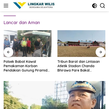
Skip
to
content
Lancar dan Aman
Polsek Babat Kawal
Tribun Barat dan Lintasan
Pemakaman Korban
Atletik Stadion Chanda
Pendakian Gunung Piramid
Bhirawa Pare Bakal
Bondowoso
Direnovasi