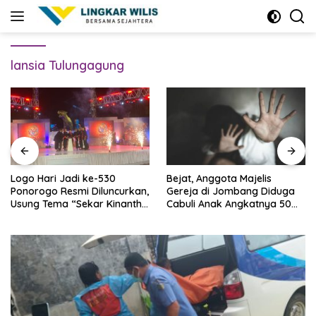
Skip
to
content
lansia Tulungagung
Logo Hari Jadi ke-530
Bejat, Anggota Majelis
Ponorogo Resmi Diluncurkan,
Gereja di Jombang Diduga
Usung Tema “Sekar Kinanthi,
Cabuli Anak Angkatnya 50
Wening Daya”
Kali Lebih, Ini Infonya